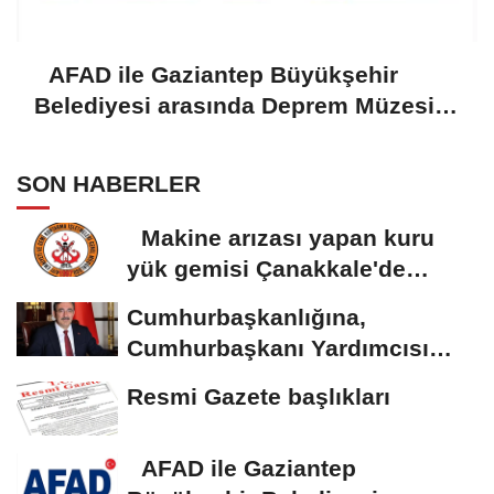
AFAD ile Gaziantep Büyükşehir
Belediyesi arasında Deprem Müzesi
protokolü imzalandı
SON HABERLER
Makine arızası yapan kuru
yük gemisi Çanakkale'de
güvenli bölgeye...
Cumhurbaşkanlığına,
Cumhurbaşkanı Yardımcısı
Yılmaz vekalet...
Resmi Gazete başlıkları
AFAD ile Gaziantep