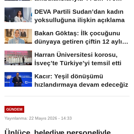
hastanın nakli gerçekleştirildi
DEVA Partili Sudan’dan kadın
yoksulluğuna ilişkin açıklama
Bakan Göktaş: İlk çocuğunu
dünyaya getiren çiftin 12 aylık
taksitlerini...
Harran Üniversitesi korosu,
İsveç’te Türkiye’yi temsil etti
Kacır: Yeşil dönüşümü
hızlandırmaya devam edeceğiz
GÜNDEM
Yayınlanma: 22 Mayıs 2026 - 14:33
Ünlüce, belediye personeliyle