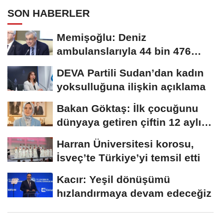
SON HABERLER
Memişoğlu: Deniz
ambulanslarıyla 44 bin 476
hastanın nakli gerçekleştirildi
DEVA Partili Sudan’dan kadın
yoksulluğuna ilişkin açıklama
Bakan Göktaş: İlk çocuğunu
dünyaya getiren çiftin 12 aylık
taksitlerini...
Harran Üniversitesi korosu,
İsveç’te Türkiye’yi temsil etti
Kacır: Yeşil dönüşümü
hızlandırmaya devam edeceğiz