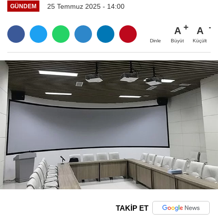
25 Temmuz 2025 - 14:00
GÜNDEM
A
A
Büyüt
Küçült
Dinle
TAKİP ET