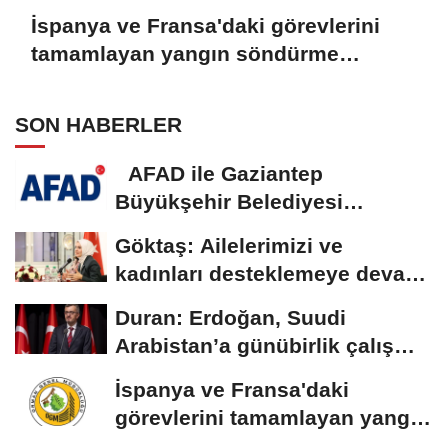
İspanya ve Fransa'daki görevlerini
tamamlayan yangın söndürme
uçakları döndü
SON HABERLER
AFAD ile Gaziantep
Büyükşehir Belediyesi
arasında Deprem Müzesi...
Göktaş: Ailelerimizi ve
kadınları desteklemeye devam
edeceğiz
Duran: Erdoğan, Suudi
Arabistan’a günübirlik çalışma
ziyareti...
İspanya ve Fransa'daki
görevlerini tamamlayan yangın
söndürme uçakları...