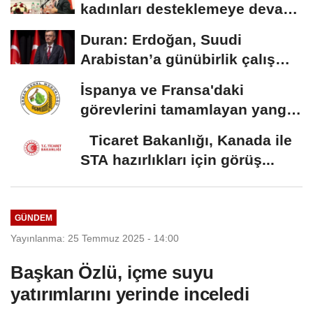
kadınları desteklemeye devam
edeceğiz
Duran: Erdoğan, Suudi
Arabistan’a günübirlik çalışma
ziyareti...
İspanya ve Fransa'daki
görevlerini tamamlayan yangın
söndürme uçakları...
Ticaret Bakanlığı, Kanada ile
STA hazırlıkları için görüş...
GÜNDEM
Yayınlanma: 25 Temmuz 2025 - 14:00
Başkan Özlü, içme suyu
yatırımlarını yerinde inceledi