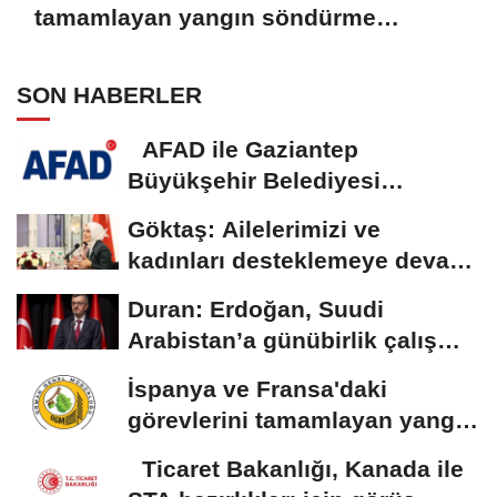
tamamlayan yangın söndürme
uçakları döndü
SON HABERLER
AFAD ile Gaziantep
Büyükşehir Belediyesi
arasında Deprem Müzesi...
Göktaş: Ailelerimizi ve
kadınları desteklemeye devam
edeceğiz
Duran: Erdoğan, Suudi
Arabistan’a günübirlik çalışma
ziyareti...
İspanya ve Fransa'daki
görevlerini tamamlayan yangın
söndürme uçakları...
Ticaret Bakanlığı, Kanada ile