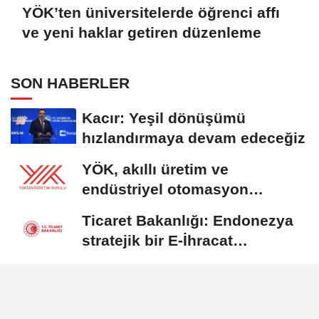
YÖK’ten üniversitelerde öğrenci affı
ve yeni haklar getiren düzenleme
SON HABERLER
Kacır: Yeşil dönüşümü
hızlandırmaya devam edeceğiz
YÖK, akıllı üretim ve
endüstriyel otomasyon
alanında yeni ön lisans...
Ticaret Bakanlığı: Endonezya
stratejik bir E-İhracat
destinasyonu
YÖK’ten üniversitelerde
öğrenci affı ve yeni haklar
getiren düzenleme