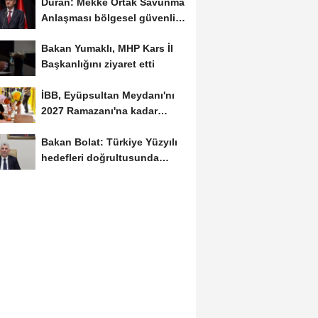
Duran: Mekke Ortak Savunma
Anlaşması bölgesel güvenlik
için tarihi...
Bakan Yumaklı, MHP Kars İl
Başkanlığını ziyaret etti
İBB, Eyüpsultan Meydanı'nı
2027 Ramazanı'na kadar
yenilemeyi hedefliyor
Bakan Bolat: Türkiye Yüzyılı
hedefleri doğrultusunda
çalışmayı...