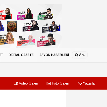
Ara
ET
DİJİTAL GAZETE
AFYON HABERLERİ
Video Galeri
Foto Galeri
Yazarlar