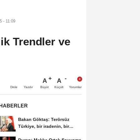
 - 11:09
ik Trendler ve
A
A
Büyüt
Küçült
Dinle
Yazdır
Yorumlar
 HABERLER
Bakan Göktaş: Terörsüz
Türkiye, bir iradenin, bir
kararlılığın...