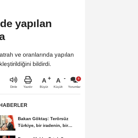
de yapılan
a
atrah ve oranlarında yapılan
tirildiğini bildirdi.
A
A
Büyüt
Küçült
Dinle
Yazdır
Yorumlar
 HABERLER
Bakan Göktaş: Terörsüz
Türkiye, bir iradenin, bir
kararlılığın...