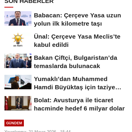
SON HABERLER
Babacan: Çerçeve Yasa uzun
yolun ilk kilometre taşı
Ünal: Çerçeve Yasa Meclis’te
kabul edildi
Bakan Çiftçi, Bulgaristan’da
temaslarda bulunacak
Yumaklı’dan Muhammed
Hamdi Büyüktaş için taziye
mesajı
Bolat: Avusturya ile ticaret
hacminde hedef 6 milyar dolar
GÜNDEM
Yayınlanma: 21 Mayıs 2026 - 15:44