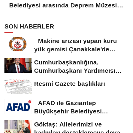
Belediyesi arasında Deprem Müzesi
protokolü imzalandı
SON HABERLER
Makine arızası yapan kuru
yük gemisi Çanakkale'de
güvenli bölgeye...
Cumhurbaşkanlığına,
Cumhurbaşkanı Yardımcısı
Yılmaz vekalet...
Resmi Gazete başlıkları
AFAD ile Gaziantep
Büyükşehir Belediyesi
arasında Deprem Müzesi...
Göktaş: Ailelerimizi ve
kadınları desteklemeye devam