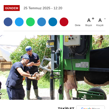
25 Temmuz 2025 - 12:20
GÜNDEM
A
A
Büyüt
Küçült
Dinle
TAKİP ET