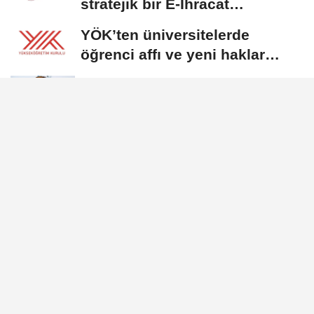
stratejik bir E-İhracat
destinasyonu
YÖK’ten üniversitelerde
öğrenci affı ve yeni haklar
getiren düzenleme
Yumaklı: Kelaynakların
popülasyonunu güçlü bir
şekilde güvence...
Bolat: Habur’da 2 bin 454 TIR
çıkışıyla rerkor kırdık
GÜNDEM
Yayınlanma: 25 Temmuz 2025 - 12:20
Muratpaşa Belediyesi, sağlıklı
beslenme çalışmalarını
sürdürüyor