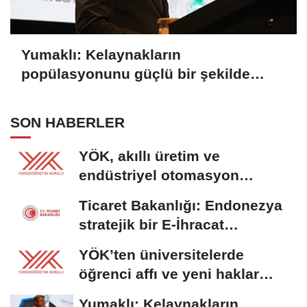
Yumaklı: Kelaynakların
popülasyonunu güçlü bir şekilde
güvence altına alıyoruz
SON HABERLER
YÖK, akıllı üretim ve
endüstriyel otomasyon
alanında yeni ön lisans...
Ticaret Bakanlığı: Endonezya
stratejik bir E-İhracat
destinasyonu
YÖK’ten üniversitelerde
öğrenci affı ve yeni haklar
getiren düzenleme
Yumaklı: Kelaynakların