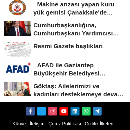
Makine arızası yapan kuru
yük gemisi Çanakkale'de
güvenli bölgeye...
Cumhurbaşkanlığına,
Cumhurbaşkanı Yardımcısı
Yılmaz vekalet...
Resmi Gazete başlıkları
AFAD ile Gaziantep
Büyükşehir Belediyesi
arasında Deprem Müzesi...
Göktaş: Ailelerimizi ve
kadınları desteklemeye devam
edeceğiz
Künye
İletişim
Çerez Politikası
Gizlilik İlkeleri