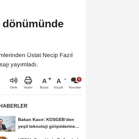
yıl dönümünde
mlerinden Üstat Necip Fazıl
sajı yayımladı.
A
A
Büyüt
Küçült
Dinle
Yazdır
Yorumlar
 HABERLER
Bakan Kacır: KOSGEB’den
yeşil teknoloji girişimlerine
6,5 milyon...