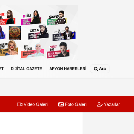
Ara
ET
DİJİTAL GAZETE
AFYON HABERLERİ
Video Galeri
Foto Galeri
Yazarlar