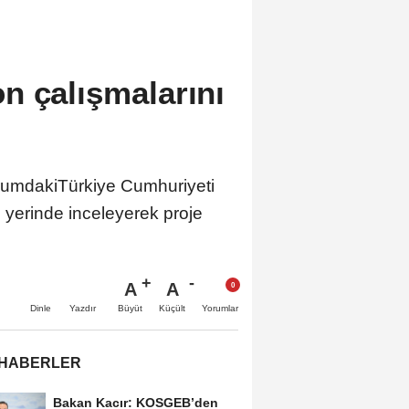
n çalışmalarını
rumdakiTürkiye Cumhuriyeti
 yerinde inceleyerek proje
A
A
Büyüt
Küçült
Dinle
Yazdır
Yorumlar
 HABERLER
Bakan Kacır: KOSGEB’den