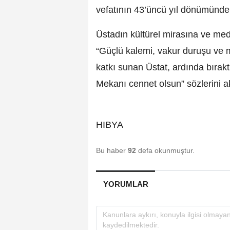
vefatının 43’üncü yıl dönümünde
Üstadın kültürel mirasına ve me
“Güçlü kalemi, vakur duruşu ve m
katkı sunan Üstat, ardında bıraktı
Mekanı cennet olsun” sözlerini ak
HIBYA
Bu haber
92
defa okunmuştur.
YORUMLAR