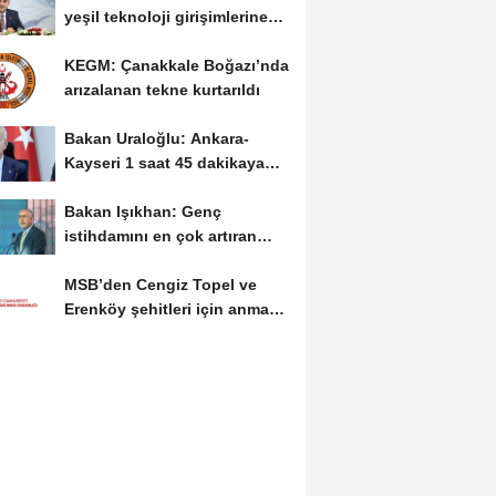
yeşil teknoloji girişimlerine
6,5 milyon...
KEGM: Çanakkale Boğazı’nda
arızalanan tekne kurtarıldı
Bakan Uraloğlu: Ankara-
Kayseri 1 saat 45 dakikaya
inecek
Bakan Işıkhan: Genç
istihdamını en çok artıran
ülke konumundayız
MSB’den Cengiz Topel ve
Erenköy şehitleri için anma
mesajı