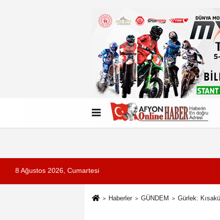
Künye
İletişim
Çerez Politikası
G
8 Ağustos 2026, Cumartesi
Haberler
GÜNDEM
Gürlek: Kısakü