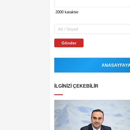
Gönder
ANASAYFAYA 
İLGINIZI ÇEKEBILIR