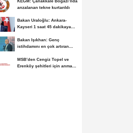
KEGM: Çanakkale Boğazı’nda
arızalanan tekne kurtarıldı
Bakan Uraloğlu: Ankara-
Kayseri 1 saat 45 dakikaya
inecek
Bakan Işıkhan: Genç
istihdamını en çok artıran
ülke konumundayız
MSB’den Cengiz Topel ve
Erenköy şehitleri için anma
mesajı