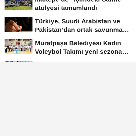
atölyesi tamamlandı
Türkiye, Suudi Arabistan ve
Pakistan’dan ortak savunma
anlaşması
Muratpaşa Belediyesi Kadın
Voleybol Takımı yeni sezona
hazırlanıyor
Göktaş’tan Van’da Teşekkür
Belgesi takdimi
Erdoğan, Muhammed bin
Selman ile Mekke’de görüştü
Künye
İletişim
Çerez Politikası
Gizlilik İlkeleri