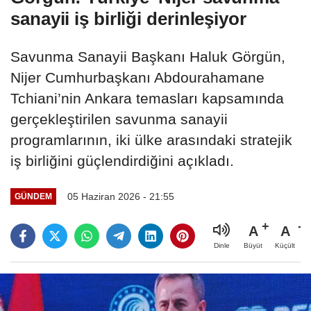
sanayii iş birliği derinleşiyor
Savunma Sanayii Başkanı Haluk Görgün,
Nijer Cumhurbaşkanı Abdourahamane
Tchiani’nin Ankara temasları kapsamında
gerçekleştirilen savunma sanayii
programlarının, iki ülke arasındaki stratejik
iş birliğini güçlendirdiğini açıkladı.
05 Haziran 2026 - 21:55
GÜNDEM
A
A
Büyüt
Küçült
Dinle