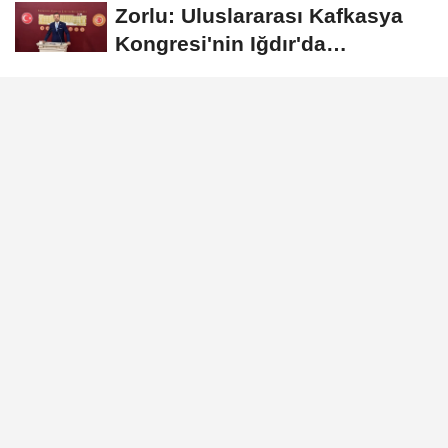
Zorlu: Uluslararası Kafkasya
Kongresi'nin Iğdır'da
düzenlenmesi konusunda...
Dışişleri Bakan Yardımcısı
Bozay, Çinli yetkilileri kabul etti
Başkan Erol, Kestel Aile
Parkı'ndaki çalışmaları inceledi
GÜNDEM
Yayınlanma: 05 Haziran 2026 - 20:22
Bakan Fidan, Cox's Bazar'daki
Rohingya kamplarında
incelemeler yaptı
Dışişleri Bakanı Hakan Fidan, Bangladeş’in