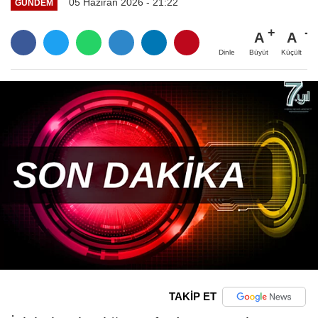
05 Haziran 2026 - 21:22
GÜNDEM
A
A
Büyüt
Küçült
Dinle
TAKİP ET