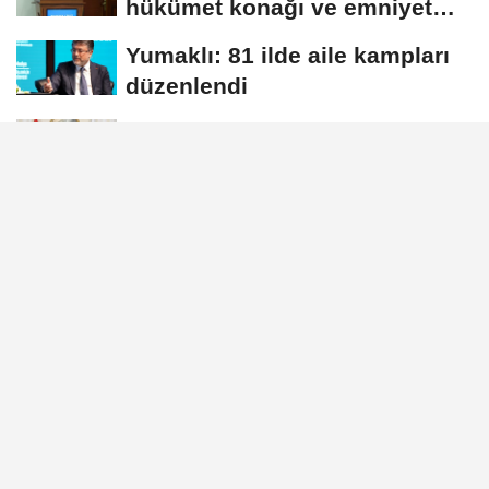
hükümet konağı ve emniyet
müdürlüğü...
Yumaklı: 81 ilde aile kampları
düzenlendi
Gürlek: Suç örgütlerinin
finansal tabanlarını da hedef
alacağız
Uraloğlu: Kalkınma Yolu yeni
bir ticaret ekseni oluşturacak
GÜNDEM
Yayınlanma: 03 Haziran 2026 - 19:22
Bolat: OECD kapsamında
Bulgaristan, İsviçre ve Katar ile
görüşmeler gerçekleştirdik