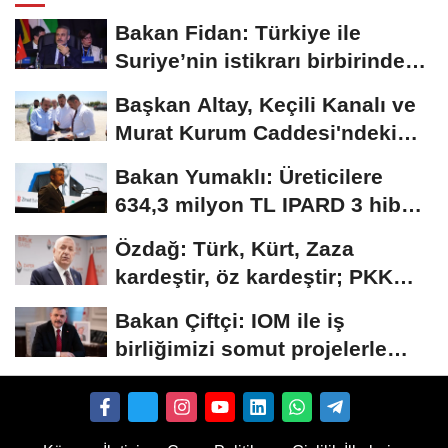
Bakan Fidan: Türkiye ile
Suriye’nin istikrarı birbirinden
ayrı düşünülemez
Başkan Altay, Keçili Kanalı ve
Murat Kurum Caddesi'ndeki
çalışmaları...
Bakan Yumaklı: Üreticilere
634,3 milyon TL IPARD 3 hibesi
aktarıldı
Özdağ: Türk, Kürt, Zaza
kardeştir, öz kardeştir; PKK
alçak ve...
Bakan Çiftçi: IOM ile iş
birliğimizi somut projelerle
ileriye taşıyacağız