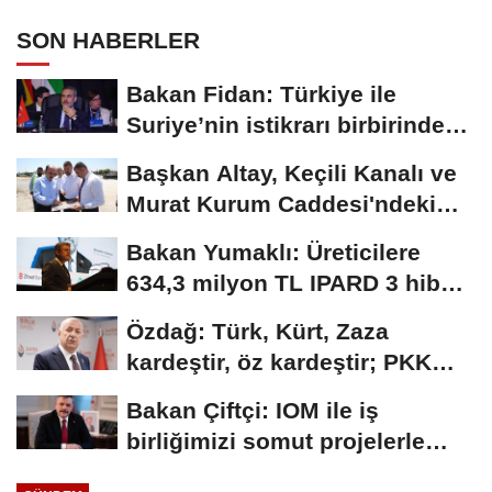
SON HABERLER
Bakan Fidan: Türkiye ile
Suriye’nin istikrarı birbirinden
ayrı düşünülemez
Başkan Altay, Keçili Kanalı ve
Murat Kurum Caddesi'ndeki
çalışmaları...
Bakan Yumaklı: Üreticilere
634,3 milyon TL IPARD 3 hibesi
aktarıldı
Özdağ: Türk, Kürt, Zaza
kardeştir, öz kardeştir; PKK
alçak ve...
Bakan Çiftçi: IOM ile iş
birliğimizi somut projelerle
ileriye taşıyacağız