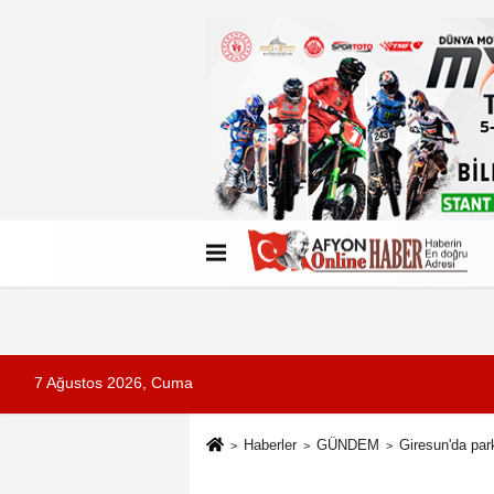
Künye
İletişim
Çerez Politikası
G
7 Ağustos 2026, Cuma
Haberler
GÜNDEM
Giresun'da par