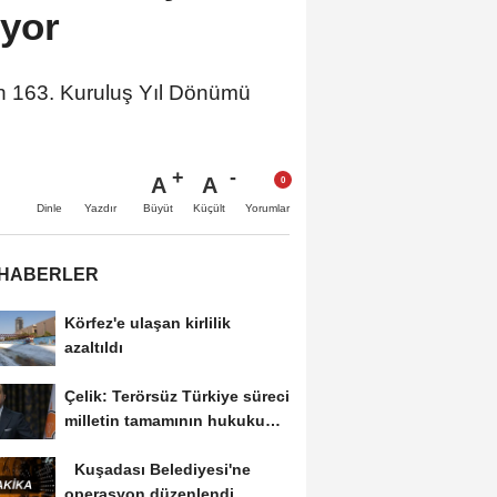
yor
n 163. Kuruluş Yıl Dönümü
A
A
Büyüt
Küçült
Dinle
Yazdır
Yorumlar
 HABERLER
Körfez'e ulaşan kirlilik
azaltıldı
Çelik: Terörsüz Türkiye süreci
milletin tamamının hukukunu
ve devletin...
Kuşadası Belediyesi'ne
operasyon düzenlendi