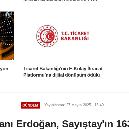
devletin bekasını gözetiyor
syon
Ticaret Bakanlığı’nın E-Kolay İhracat
Platformu’na dijital dönüşüm ödülü
Yayınlanma: 27 Mayıs 2025 - 15:40
GÜNDEM
ı Erdoğan, Sayıştay'ın 163