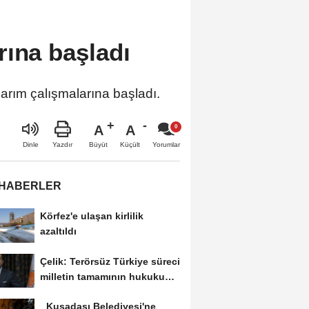
rına başladı
arım çalışmalarına başladı.
A
A
Büyüt
Küçült
Dinle
Yazdır
Yorumlar
 HABERLER
Körfez'e ulaşan kirlilik
azaltıldı
Çelik: Terörsüz Türkiye süreci
milletin tamamının hukukunu
ve devletin...
Kuşadası Belediyesi'ne