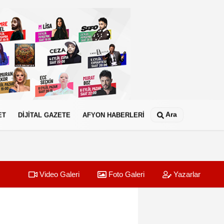
Ara
ET
DİJİTAL GAZETE
AFYON HABERLERİ
Video Galeri
Foto Galeri
Yazarlar