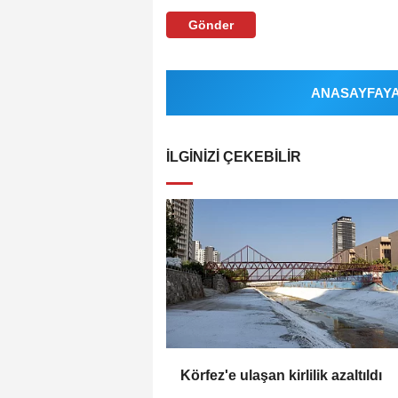
Gönder
ANASAYFAYA 
İLGINIZI ÇEKEBILIR
Körfez'e ulaşan kirlilik azaltıldı