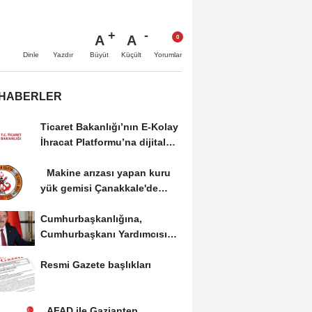
A
A
Büyüt
Küçült
Dinle
Yazdır
Yorumlar
 HABERLER
Ticaret Bakanlığı’nın E-Kolay
İhracat Platformu’na dijital
dönüşüm...
Makine arızası yapan kuru
yük gemisi Çanakkale'de
güvenli bölgeye...
Cumhurbaşkanlığına,
Cumhurbaşkanı Yardımcısı
Yılmaz vekalet...
Resmi Gazete başlıkları
AFAD ile Gaziantep