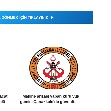
DÖNMEK İÇİN TIKLAYINIZ
racat
Makine arızası yapan kuru yük
ülü
gemisi Çanakkale'de güvenli
bölgeye demirletildi