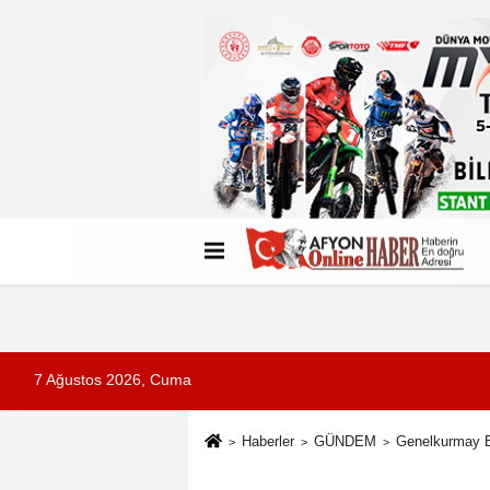
Künye
İletişim
Çerez Politikası
G
7 Ağustos 2026, Cuma
Haberler
GÜNDEM
Genelkurmay B