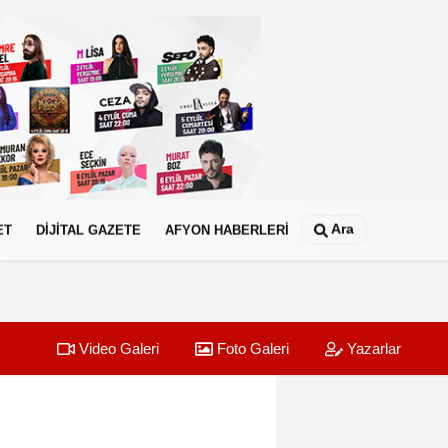
Ara
ET
DİJİTAL GAZETE
AFYON HABERLERİ
Video Galeri
Foto Galeri
Yazarlar