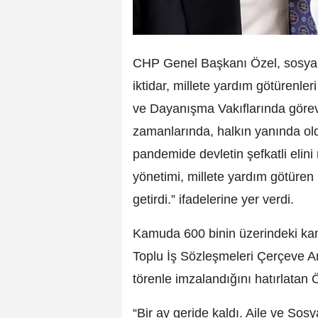
CHP Genel Başkanı Özel, sosyal
iktidar, millete yardım götürenl
ve Dayanışma Vakıflarında görev 
zamanlarında, halkın yanında old
pandemide devletin şefkatli elini
yönetimi, millete yardım götüre
getirdi.” ifadelerine yer verdi.
Kamuda 600 binin üzerindeki kam
Toplu İş Sözleşmeleri Çerçeve A
törenle imzalandığını hatırlatan Ö
“Bir ay geride kaldı. Aile ve Sos