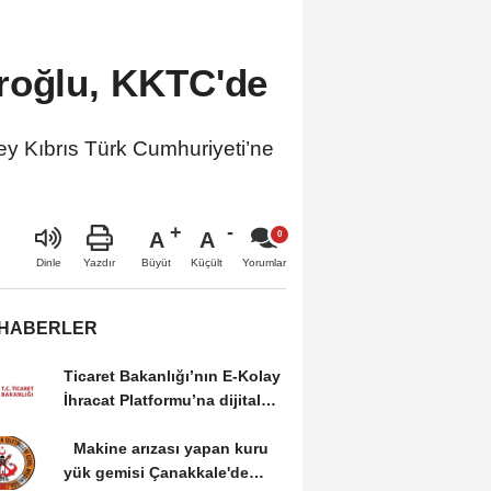
roğlu, KKTC'de
ey Kıbrıs Türk Cumhuriyeti’ne
A
A
Büyüt
Küçült
Dinle
Yazdır
Yorumlar
 HABERLER
Ticaret Bakanlığı’nın E-Kolay
İhracat Platformu’na dijital
dönüşüm...
Makine arızası yapan kuru
yük gemisi Çanakkale'de