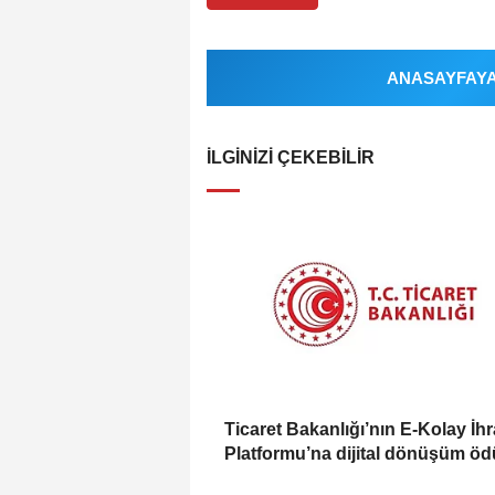
ANASAYFAYA 
İLGINIZI ÇEKEBILIR
Ticaret Bakanlığı’nın E-Kolay İh
Platformu’na dijital dönüşüm öd