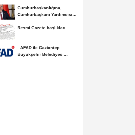
güvenli bölgeye...
Cumhurbaşkanlığına,
Cumhurbaşkanı Yardımcısı
Yılmaz vekalet...
Resmi Gazete başlıkları
AFAD ile Gaziantep
Büyükşehir Belediyesi
arasında Deprem Müzesi...