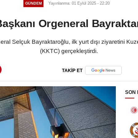
Yayınlanma: 01 Eylül 2025 - 22:20
GÜNDEM
aşkanı Orgeneral Bayrakta
l Selçuk Bayraktaroğlu, ilk yurt dışı ziyaretini Kuz
(KKTC) gerçekleştirdi.
TAKİP ET
SON