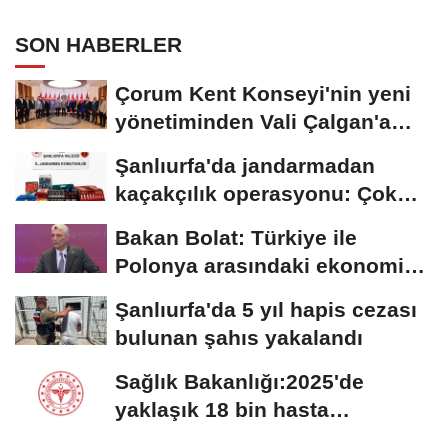
SON HABERLER
Çorum Kent Konseyi'nin yeni
yönetiminden Vali Çalgan'a
ziyaret
Şanlıurfa'da jandarmadan
kaçakçılık operasyonu: Çok
sayıda kaçak...
Bakan Bolat: Türkiye ile
Polonya arasındaki ekonomik
ilişkileri değerlendirdik
Şanlıurfa'da 5 yıl hapis cezası
bulunan şahıs yakalandı
Sağlık Bakanlığı:2025'de
yaklaşık 18 bin hasta
Hiperbarik Oksijen...