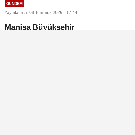
GÜNDEM
Yayınlanma: 08 Temmuz 2026 - 17:44
Manisa Büyükşehir
Belediyesi'nden hemşehri
dernekleriyle dayanışma
buluşması
Manisa Büyükşehir Belediyesi, kentte
faaliyet gösteren hemşehri derneklerinin
temsilcilerini dayanışma programında bir
araya getirdi.
08 Temmuz 2026 - 17:44
GÜNDEM
A
A