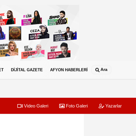
Ara
ET
DİJİTAL GAZETE
AFYON HABERLERİ
Video Galeri
Foto Galeri
Yazarlar