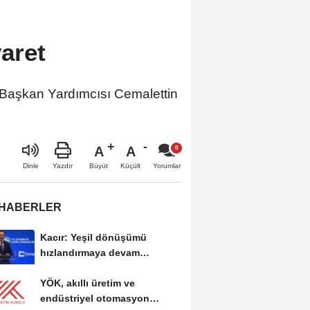
aret
 Başkan Yardımcısı Cemalettin
A
A
Büyüt
Küçült
Dinle
Yazdır
Yorumlar
 HABERLER
Kacır: Yeşil dönüşümü
hızlandırmaya devam
edeceğiz
YÖK, akıllı üretim ve
endüstriyel otomasyon