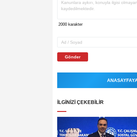
Gönder
ANASAYFAYA 
İLGINIZI ÇEKEBILIR