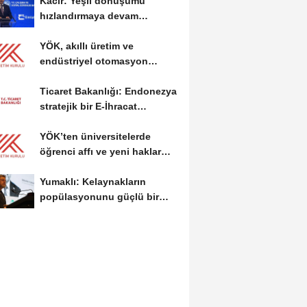
Kacır: Yeşil dönüşümü
hızlandırmaya devam
edeceğiz
YÖK, akıllı üretim ve
endüstriyel otomasyon
alanında yeni ön lisans...
Ticaret Bakanlığı: Endonezya
stratejik bir E-İhracat
destinasyonu
YÖK’ten üniversitelerde
öğrenci affı ve yeni haklar
getiren düzenleme
Yumaklı: Kelaynakların
popülasyonunu güçlü bir
şekilde güvence...