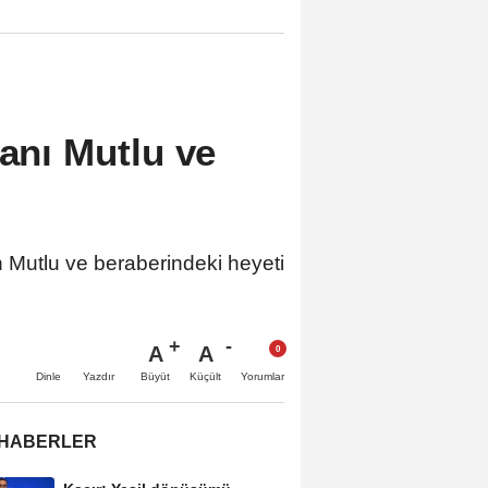
kanı Mutlu ve
 Mutlu ve beraberindeki heyeti
A
A
Büyüt
Küçült
Dinle
Yazdır
Yorumlar
 HABERLER