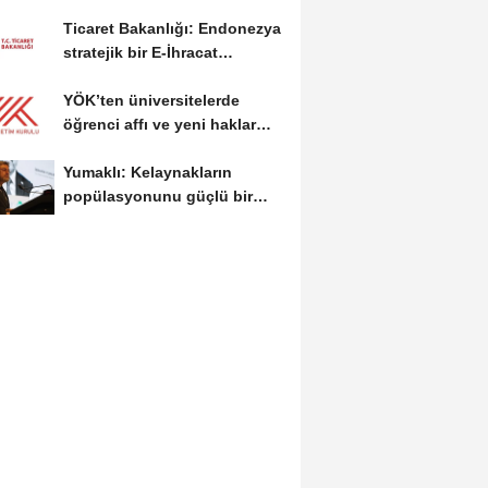
alanında yeni ön lisans...
Ticaret Bakanlığı: Endonezya
stratejik bir E-İhracat
destinasyonu
YÖK’ten üniversitelerde
öğrenci affı ve yeni haklar
getiren düzenleme
Yumaklı: Kelaynakların
popülasyonunu güçlü bir
şekilde güvence...