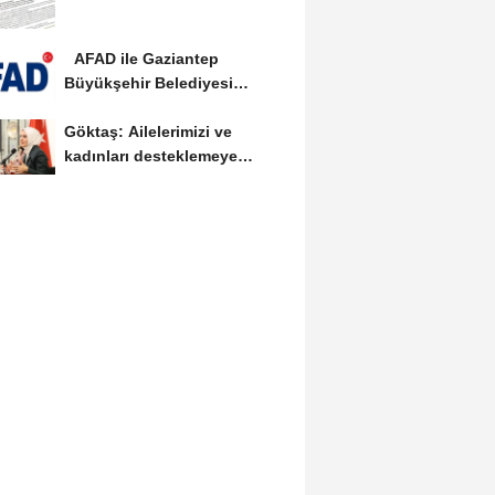
AFAD ile Gaziantep
Büyükşehir Belediyesi
arasında Deprem Müzesi...
Göktaş: Ailelerimizi ve
kadınları desteklemeye
devam edeceğiz