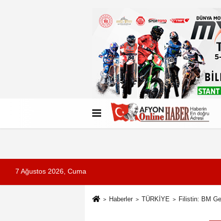
Künye
İletişim
Çerez Politikası
G
7 Ağustos 2026, Cuma
Haberler
TÜRKİYE
Filistin: BM G