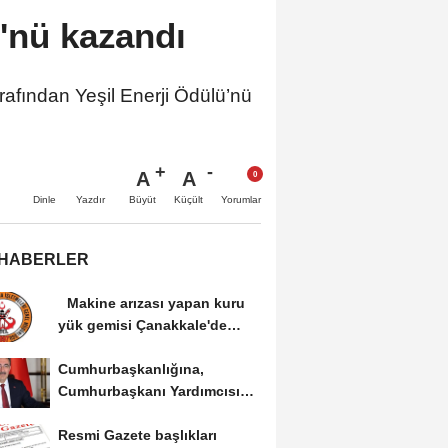
'nü kazandı
afından Yeşil Enerji Ödülü’nü
A
A
Büyüt
Küçült
Dinle
Yazdır
Yorumlar
 HABERLER
Makine arızası yapan kuru
yük gemisi Çanakkale'de
güvenli bölgeye...
Cumhurbaşkanlığına,
Cumhurbaşkanı Yardımcısı
Yılmaz vekalet...
Resmi Gazete başlıkları