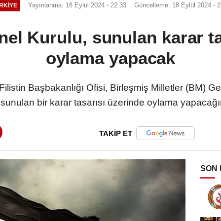
Yayınlanma: 18 Eylül 2024 - 22:33
Güncelleme: 18 Eylül 2024 - 2
RKİYE
nel Kurulu, sunulan karar t
oylama yapacak
ilistin Başbakanlığı Ofisi, Birleşmiş Milletler (BM) Ge
 sunulan bir karar tasarısı üzerinde oylama yapacağın
TAKİP ET
SON