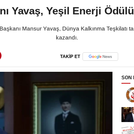
ı Yavaş, Yeşil Enerji Ödülü
aşkanı Mansur Yavaş, Dünya Kalkınma Teşkilatı tar
kazandı.
TAKİP ET
SON