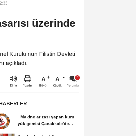
2:33
asarısı üzerinde
nel Kurulu’nun Filistin Devleti
ı açıkladı.
A
A
Büyüt
Küçült
Dinle
Yazdır
Yorumlar
 HABERLER
Makine arızası yapan kuru
yük gemisi Çanakkale'de
güvenli bölgeye...