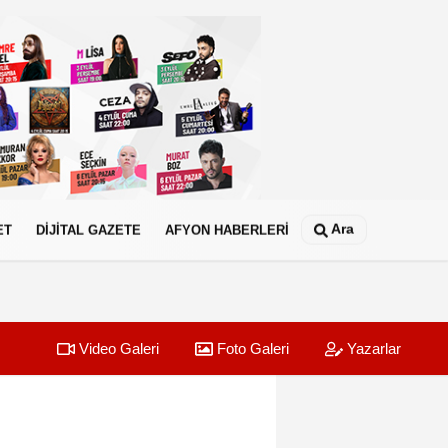
Ara
ET
DİJİTAL GAZETE
AFYON HABERLERİ
Video Galeri
Foto Galeri
Yazarlar