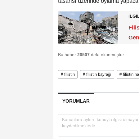
tasarısı üzerinde oylama yapaca
İLGİ
Fili
Gen
Bu haber
26507
defa okunmuştur.
# filistin
# filistin bayrağı
# filistin ha
YORUMLAR