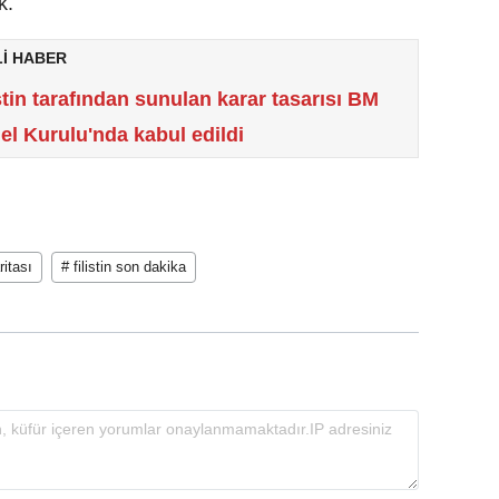
k.
Lİ HABER
stin tarafından sunulan karar tasarısı BM
el Kurulu'nda kabul edildi
ritası
# filistin son dakika