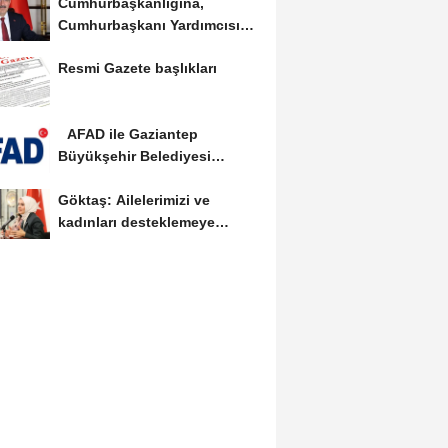
Cumhurbaşkanlığına,
Cumhurbaşkanı Yardımcısı
Yılmaz vekalet...
Resmi Gazete başlıkları
AFAD ile Gaziantep
Büyükşehir Belediyesi
arasında Deprem Müzesi...
Göktaş: Ailelerimizi ve
kadınları desteklemeye
devam edeceğiz