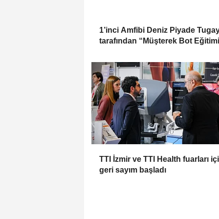
1’inci Amfibi Deniz Piyade Tugay
tarafından “Müşterek Bot Eğitim
icra edildi
TTI İzmir ve TTI Health fuarları iç
geri sayım başladı