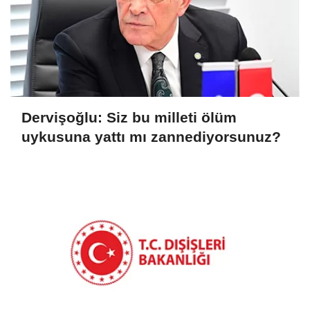
Dervişoğlu: Siz bu milleti ölüm
uykusuna yattı mı zannediyorsunuz?