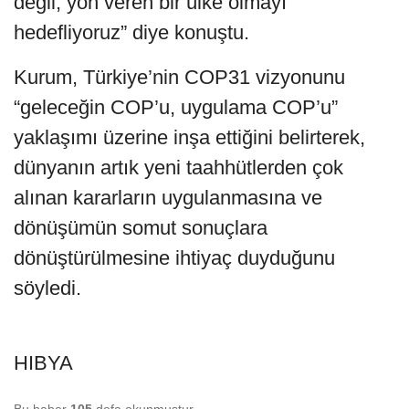
değil, yön veren bir ülke olmayı
hedefliyoruz” diye konuştu.
Kurum, Türkiye’nin COP31 vizyonunu
“geleceğin COP’u, uygulama COP’u”
yaklaşımı üzerine inşa ettiğini belirterek,
dünyanın artık yeni taahhütlerden çok
alınan kararların uygulanmasına ve
dönüşümün somut sonuçlara
dönüştürülmesine ihtiyaç duyduğunu
söyledi.
HIBYA
Bu haber
105
defa okunmuştur.