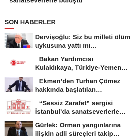
sanatseverlerle buluştu
SON HABERLER
Dervişoğlu: Siz bu milleti ölüm
uykusuna yattı mı
zannediyorsunuz?
Bakan Yardımcısı
Kulaklıkaya, Türkiye-Yemen
Forumu’na katıldı
Ekmen’den Turhan Çömez
hakkında başlatılan
soruşturmaya tepki
“Sessiz Zarafet” sergisi
İstanbul’da sanatseverlerle
buluştu
Gürlek: Orman yangınlarına
ilişkin adli süreçleri takip