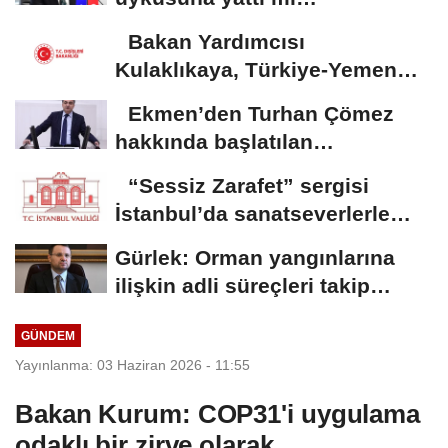
zannediyorsunuz?
Bakan Yardımcısı
Kulaklıkaya, Türkiye-Yemen
Forumu’na katıldı
Ekmen’den Turhan Çömez
hakkında başlatılan
soruşturmaya tepki
“Sessiz Zarafet” sergisi
İstanbul’da sanatseverlerle
buluştu
Gürlek: Orman yangınlarına
ilişkin adli süreçleri takip
ediyoruz
GÜNDEM
Yayınlanma: 03 Haziran 2026 - 11:55
Bakan Kurum: COP31'i uygulama
odaklı bir zirve olarak