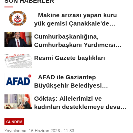
SON HABERLER
Makine arızası yapan kuru
yük gemisi Çanakkale'de
güvenli bölgeye...
Cumhurbaşkanlığına,
Cumhurbaşkanı Yardımcısı
Yılmaz vekalet...
Resmi Gazete başlıkları
AFAD ile Gaziantep
Büyükşehir Belediyesi
arasında Deprem Müzesi...
Göktaş: Ailelerimizi ve
kadınları desteklemeye devam
edeceğiz
GÜNDEM
Yayınlanma: 16 Haziran 2026 - 11:33