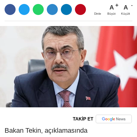
A
A
Büyüt
Küçült
Dinle
TAKİP ET
Bakan Tekin, açıklamasında