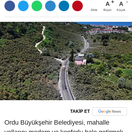
A
A
Büyüt
Küçült
Dinle
TAKİP ET
Ordu Büyükşehir Belediyesi, mahalle