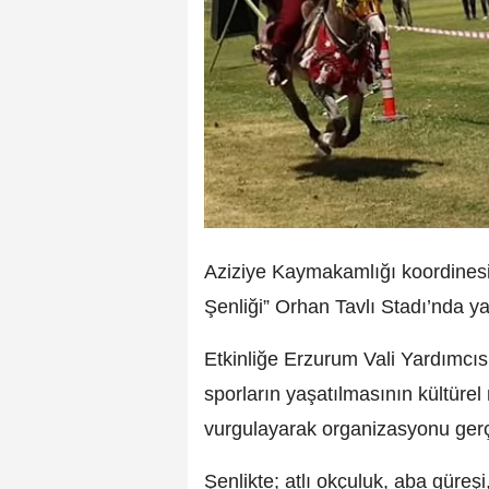
Aziziye Kaymakamlığı koordinesi
Şenliği” Orhan Tavlı Stadı’nda ya
Etkinliğe Erzurum Vali Yardımcısı
sporların yaşatılmasının kültüre
vurgulayarak organizasyonu gerçe
Şenlikte; atlı okçuluk, aba güreşi,