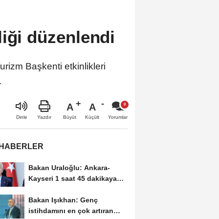
iği düzenlendi
rizm Başkenti etkinlikleri
.
A
A
Büyüt
Küçült
Dinle
Yazdır
Yorumlar
 HABERLER
Bakan Uraloğlu: Ankara-
Kayseri 1 saat 45 dakikaya
inecek
Bakan Işıkhan: Genç
istihdamını en çok artıran