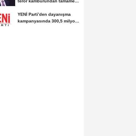
terör kamburundan tamamen
kurtaracak adımları...
YENİ Parti’den dayanışma
kampanyasında 300,5 milyon
TL’lik bağış