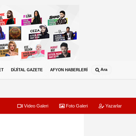
Ara
ET
DİJİTAL GAZETE
AFYON HABERLERİ
Video Galeri
Foto Galeri
Yazarlar