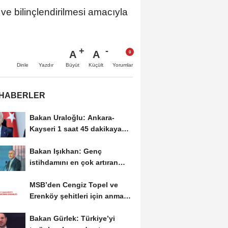
ve bilinçlendirilmesi amacıyla
A
A
Büyüt
Küçült
Dinle
Yazdır
Yorumlar
 HABERLER
Bakan Uraloğlu: Ankara-
Kayseri 1 saat 45 dakikaya
inecek
Bakan Işıkhan: Genç
istihdamını en çok artıran
ülke konumundayız
MSB’den Cengiz Topel ve
Erenköy şehitleri için anma
mesajı
Bakan Gürlek: Türkiye’yi