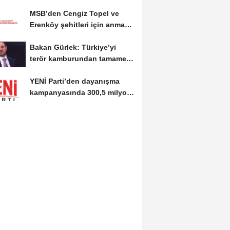
ülke konumundayız
MSB’den Cengiz Topel ve
Erenköy şehitleri için anma
mesajı
Bakan Gürlek: Türkiye’yi
terör kamburundan tamamen
kurtaracak adımları...
YENİ Parti’den dayanışma
kampanyasında 300,5 milyon
TL’lik bağış