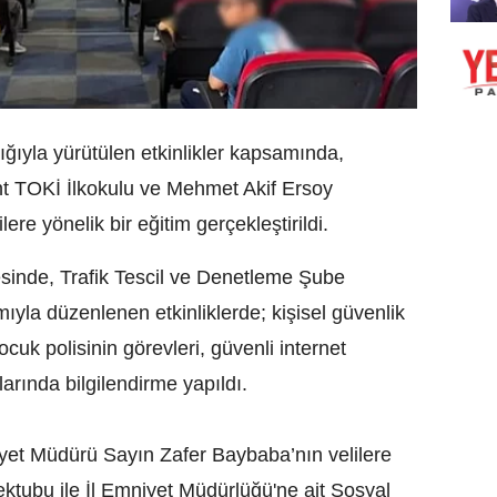
lığıyla yürütülen etkinlikler kapsamında,
nt TOKİ İlkokulu ve Mehmet Akif Ersoy
re yönelik bir eğitim gerçekleştirildi.
inde, Trafik Tescil ve Denetleme Şube
ıyla düzenlenen etkinliklerde; kişisel güvenlik
uk polisinin görevleri, güvenli internet
larında bilgilendirme yapıldı.
yet Müdürü Sayın Zafer Baybaba’nın velilere
ktubu ile İl Emniyet Müdürlüğü'ne ait Sosyal