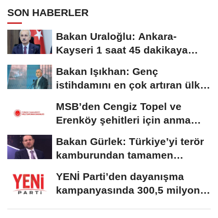
SON HABERLER
Bakan Uraloğlu: Ankara-
Kayseri 1 saat 45 dakikaya
inecek
Bakan Işıkhan: Genç
istihdamını en çok artıran ülke
konumundayız
MSB’den Cengiz Topel ve
Erenköy şehitleri için anma
mesajı
Bakan Gürlek: Türkiye’yi terör
kamburundan tamamen
kurtaracak adımları...
YENİ Parti’den dayanışma
kampanyasında 300,5 milyon
TL’lik bağış