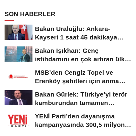
adımları atacağız
SON HABERLER
Bakan Uraloğlu: Ankara-
Kayseri 1 saat 45 dakikaya
inecek
Bakan Işıkhan: Genç
istihdamını en çok artıran ülke
konumundayız
MSB’den Cengiz Topel ve
Erenköy şehitleri için anma
mesajı
Bakan Gürlek: Türkiye’yi terör
kamburundan tamamen
kurtaracak adımları...
YENİ Parti’den dayanışma
kampanyasında 300,5 milyon
TL’lik bağış