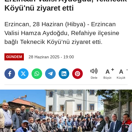
Köyü'nü ziyaret etti
Erzincan, 28 Haziran (Hibya) - Erzincan
Valisi Hamza Aydoğdu, Refahiye ilçesine
bağlı Teknecik Köyü’nü ziyaret etti.
28 Haziran 2025 - 19:00
GÜNDEM
A
A
Büyüt
Küçült
Dinle