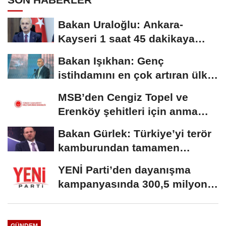
Bakan Uraloğlu: Ankara-
Kayseri 1 saat 45 dakikaya
inecek
Bakan Işıkhan: Genç
istihdamını en çok artıran ülke
konumundayız
MSB’den Cengiz Topel ve
Erenköy şehitleri için anma
mesajı
Bakan Gürlek: Türkiye’yi terör
kamburundan tamamen
kurtaracak adımları...
YENİ Parti’den dayanışma
kampanyasında 300,5 milyon
TL’lik bağış
GÜNDEM