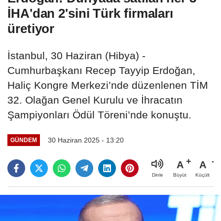
İHA'dan 2'sini Türk firmaları
üretiyor
İstanbul, 30 Haziran (Hibya) -
Cumhurbaşkanı Recep Tayyip Erdoğan,
Haliç Kongre Merkezi’nde düzenlenen TİM
32. Olağan Genel Kurulu ve İhracatın
Şampiyonları Ödül Töreni’nde konuştu.
30 Haziran 2025 - 13:20
GÜNDEM
A
A
Büyüt
Küçült
Dinle