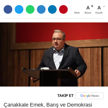
A
A
Büyüt
Küçült
Dinle
TAKİP ET
Çanakkale Emek, Barış ve Demokrasi