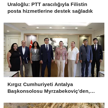
Uraloğlu: PTT aracılığıyla Filistin
posta hizmetlerine destek sağladık
Kırgız Cumhuriyeti Antalya
Başkonsolosu Myrzabekoviç'den,
Başkan Vekili Özdemir’i ziyaret