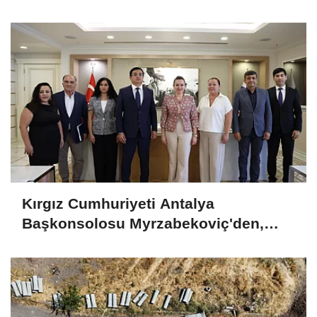
Kırgız Cumhuriyeti Antalya
Başkonsolosu Myrzabekoviç'den,
Başkan Vekili Özdemir’i ziyaret