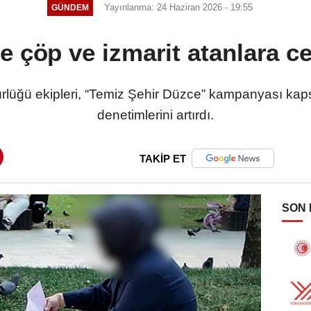
Yayınlanma: 24 Haziran 2026 - 19:55
GÜNDEM
e çöp ve izmarit atanlara c
rlüğü ekipleri, “Temiz Şehir Düzce” kampanyası kap
denetimlerini artırdı.
TAKİP ET
SON