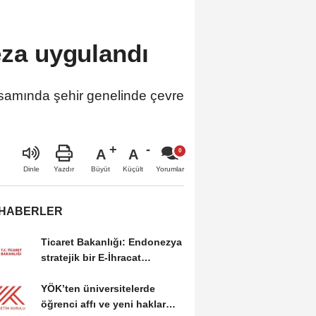
eza uygulandı
samında şehir genelinde çevre
A
A
Büyüt
Küçült
Dinle
Yazdır
Yorumlar
 HABERLER
Ticaret Bakanlığı: Endonezya
stratejik bir E-İhracat
destinasyonu
YÖK’ten üniversitelerde
öğrenci affı ve yeni haklar