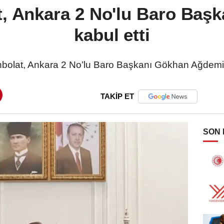
t, Ankara 2 No'lu Baro Başk
kabul etti
bolat, Ankara 2 No’lu Baro Başkanı Gökhan Ağdemir
TAKİP ET
SON