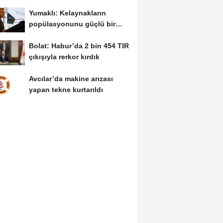
getiren düzenleme
Yumaklı: Kelaynakların
popülasyonunu güçlü bir
şekilde güvence...
Bolat: Habur’da 2 bin 454 TIR
çıkışıyla rerkor kırdık
Avcılar’da makine arızası
yapan tekne kurtarıldı