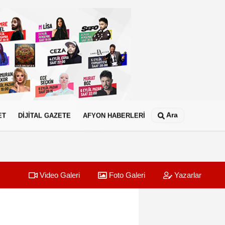
Ara
ET
DİJİTAL GAZETE
AFYON HABERLERİ
Video Galeri
Foto Galeri
Yazarlar