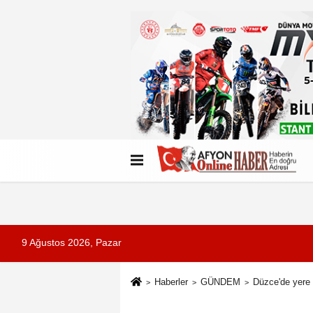
Künye
İletişim
Çerez Politikası
G
9 Ağustos 2026, Pazar
Haberler
GÜNDEM
Düzce'de yere 