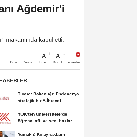
anı Ağdemir'i
’i makamında kabul etti.
A
A
Büyüt
Küçült
Dinle
Yazdır
Yorumlar
 HABERLER
Ticaret Bakanlığı: Endonezya
stratejik bir E-İhracat
destinasyonu
YÖK’ten üniversitelerde
öğrenci affı ve yeni haklar
getiren düzenleme
Yumaklı: Kelaynakların