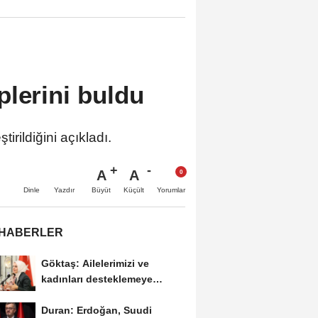
plerini buldu
irildiğini açıkladı.
A
A
Büyüt
Küçült
Dinle
Yazdır
Yorumlar
 HABERLER
Göktaş: Ailelerimizi ve
kadınları desteklemeye
devam edeceğiz
Duran: Erdoğan, Suudi