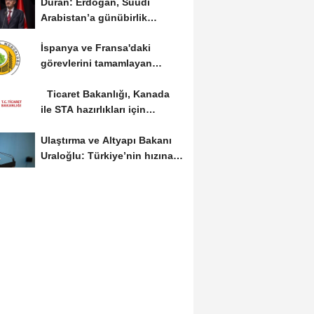
Duran: Erdoğan, Suudi
Arabistan’a günübirlik
çalışma ziyareti...
İspanya ve Fransa'daki
görevlerini tamamlayan
yangın söndürme uçakları...
Ticaret Bakanlığı, Kanada
ile STA hazırlıkları için
görüş...
Ulaştırma ve Altyapı Bakanı
Uraloğlu: Türkiye’nin hızına
hız...