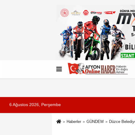
Künye
İletişim
Çerez Politikası
G
6 Ağustos 2026, Perşembe
Haberler
GÜNDEM
Düzce Belediye