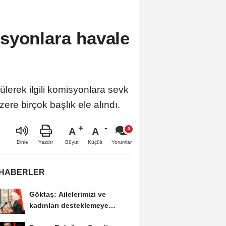
syonlara havale
lerek ilgili komisyonlara sevk
ere birçok başlık ele alındı.
A
A
Büyüt
Küçült
Dinle
Yazdır
Yorumlar
 HABERLER
Göktaş: Ailelerimizi ve
kadınları desteklemeye
devam edeceğiz