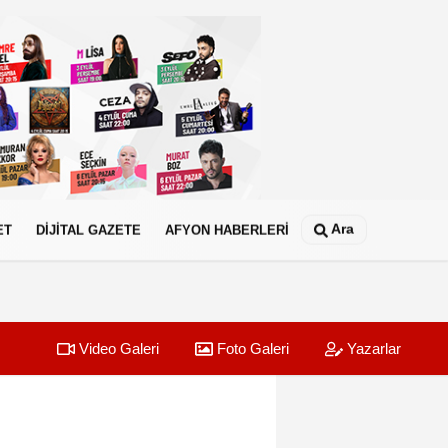
Ara
ET
DİJİTAL GAZETE
AFYON HABERLERİ
Video Galeri
Foto Galeri
Yazarlar