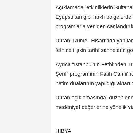
Açıklamada, etkinliklerin Sulta
Eyüpsultan gibi farklı bölgelerde g
programlarla yeniden canlandırıldı
Duran, Rumeli Hisarı’nda yapıla
fethine ilişkin tarihî sahnelerin g
Ayrıca “İstanbul’un Fethi’nden T
Şerif” programının Fatih Camii’nd
hatim dualarının yapıldığı aktarıl
Duran açıklamasında, düzenlenen e
medeniyet değerlerine yönelik viz
HIBYA