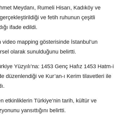
nahmet Meydanı, Rumeli Hisarı, Kadıköy ve
erçekleştirildiği ve fetih ruhunun çeşitli
ğı ifade edildi.
n video mapping gösterisinde İstanbul’un
örsel olarak sunulduğunu belirtti.
ürkiye Yüzyılı’na: 1453 Genç Hafız 1453 Hatm-i
e düzenlendiği ve Kur’an-ı Kerim tilavetleri ile
dı.
tkinliklerin Türkiye’nin tarih, kültür ve
yonunu yansıttığını belirtti.