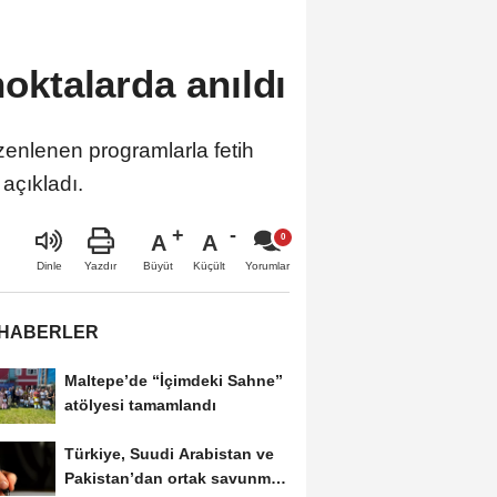
noktalarda anıldı
zenlenen programlarla fetih
açıkladı.
A
A
Büyüt
Küçült
Dinle
Yazdır
Yorumlar
 HABERLER
Maltepe’de “İçimdeki Sahne”
atölyesi tamamlandı
Türkiye, Suudi Arabistan ve
Pakistan’dan ortak savunma