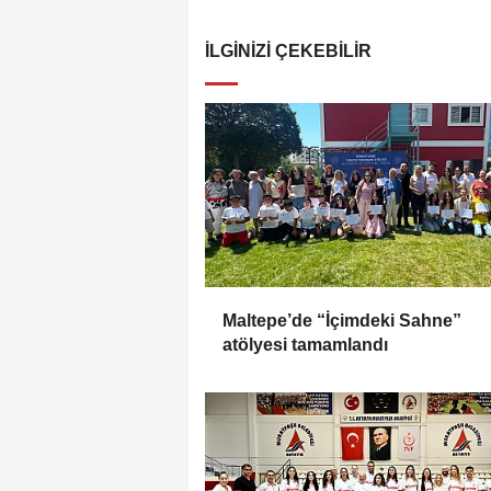
İLGINIZI ÇEKEBILIR
Maltepe’de “İçimdeki Sahne”
atölyesi tamamlandı