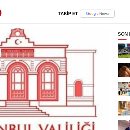
TAKİP ET
SON