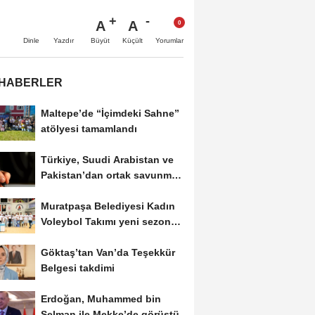
A
A
Büyüt
Küçült
Dinle
Yazdır
Yorumlar
 HABERLER
Maltepe’de “İçimdeki Sahne”
atölyesi tamamlandı
Türkiye, Suudi Arabistan ve
Pakistan’dan ortak savunma
anlaşması
Muratpaşa Belediyesi Kadın
Voleybol Takımı yeni sezona
hazırlanıyor
Göktaş’tan Van’da Teşekkür
Belgesi takdimi
Erdoğan, Muhammed bin
Selman ile Mekke’de görüştü