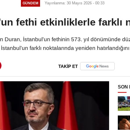
Yayınlanma: 30 Mayıs 2026 - 00:33
GÜNDEM
un fethi etkinliklerle farklı 
in Duran, İstanbul’un fethinin 573. yıl dönümünde dü
İstanbul’un farklı noktalarında yeniden hatırlandığını 
TAKİP ET
SON