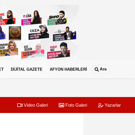
Ara
ET
DİJİTAL GAZETE
AFYON HABERLERİ
Video Galeri
Foto Galeri
Yazarlar