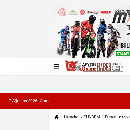
Künye
İletişim
Çerez Politikası
G
7 Ağustos 2026, Cuma
Haberler
GÜNDEM
Duran: İstanbul'