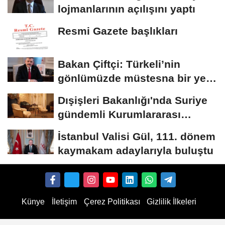
lojmanlarının açılışını yaptı
Resmi Gazete başlıkları
Bakan Çiftçi: Türkeli’nin
gönlümüzde müstesna bir yeri
var
Dışişleri Bakanlığı'nda Suriye
gündemli Kurumlararası
Eşgüdüm...
İstanbul Valisi Gül, 111. dönem
kaymakam adaylarıyla buluştu
Künye
İletişim
Çerez Politikası
Gizlilik İlkeleri
nten kaufen
TikTok Follower kaufen
Instagram Likes kaufen
TikTok Likes kaufen
Deutsche 