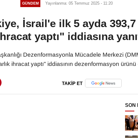
Yayınlanma: 05 Temmuz 2025 - 11:20
GÜNDEM
e, İsrail'e ilk 5 ayda 393,7
ihracat yaptı" iddiasına yanı
şkanlığı Dezenformasyonla Mücadele Merkezi (DMM), 
rlık ihracat yaptı" iddiasının dezenformasyon ürünü 
TAKİP ET
SON