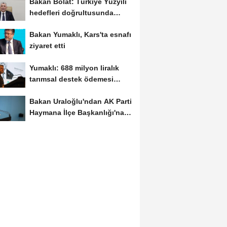
Bakan Bolat: Türkiye Yüzyılı
hedefleri doğrultusunda
çalışmayı...
Bakan Yumaklı, Kars'ta esnafı
ziyaret etti
Yumaklı: 688 milyon liralık
tarımsal destek ödemesi
çiftçilerin...
Bakan Uraloğlu'ndan AK Parti
Haymana İlçe Başkanlığı'na
ziyaret