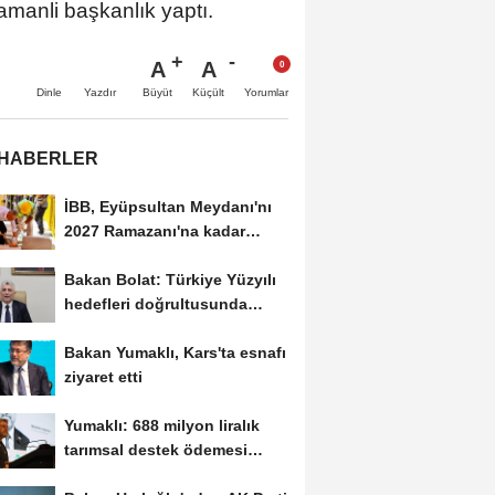
manli başkanlık yaptı.
A
A
Büyüt
Küçült
Dinle
Yazdır
Yorumlar
 HABERLER
İBB, Eyüpsultan Meydanı'nı
2027 Ramazanı'na kadar
yenilemeyi hedefliyor
Bakan Bolat: Türkiye Yüzyılı
hedefleri doğrultusunda
çalışmayı...
Bakan Yumaklı, Kars'ta esnafı
ziyaret etti
Yumaklı: 688 milyon liralık
tarımsal destek ödemesi
çiftçilerin...