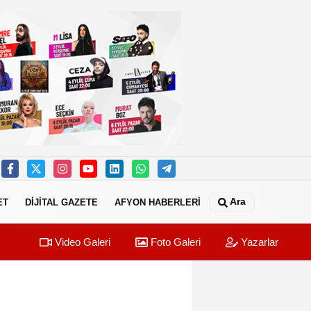
Ara
ET
DİJİTAL GAZETE
AFYON HABERLERİ
Video Galeri
Foto Galeri
Yazarlar