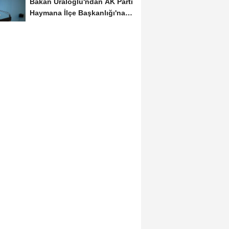
Bakan Uraloğlu'ndan AK Parti
Haymana İlçe Başkanlığı'na
ziyaret