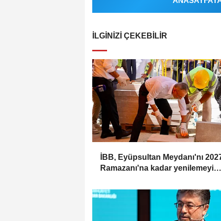
ANASAYFAYA 
İLGINIZI ÇEKEBILIR
İBB, Eyüpsultan Meydanı'nı 202
Ramazanı'na kadar yenilemeyi
hedefliyor