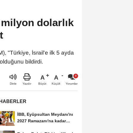
 milyon dolarlık
t
"Türkiye, İsrail'e ilk 5 ayda
olduğunu bildirdi.
A
A
Büyüt
Küçült
Dinle
Yazdır
Yorumlar
 HABERLER
İBB, Eyüpsultan Meydanı'nı
2027 Ramazanı'na kadar
yenilemeyi hedefliyor