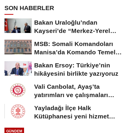
SON HABERLER
Bakan Uraloğlu’ndan
Kayseri’de “Merkez-Yerel
Yönetim Uyumu”...
MSB: Somali Komandoları
Manisa’da Komando Temel
Eğitimi'ni tamamladı
Bakan Ersoy: Türkiye’nin
hikâyesini birlikte yazıyoruz
Vali Canbolat, Ayaş’ta
yatırımları ve çalışmaları
inceledi
Yayladağı İlçe Halk
Kütüphanesi yeni hizmet
binasına kavuştu
GÜNDEM