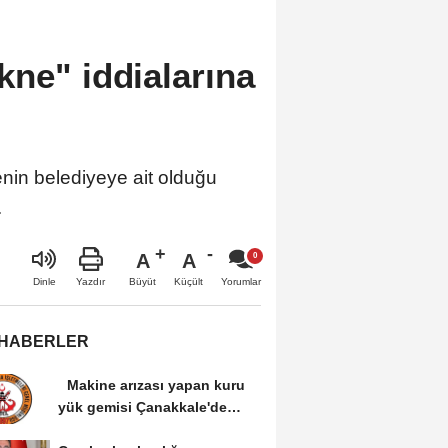
kne" iddialarına
enin belediyeye ait olduğu
.
A
A
Büyüt
Küçült
Dinle
Yazdır
Yorumlar
 HABERLER
Makine arızası yapan kuru
yük gemisi Çanakkale'de
güvenli bölgeye...