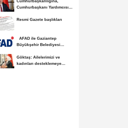
Cumhurbaşkanlığına,
Cumhurbaşkanı Yardımcısı
Yılmaz vekalet...
Resmi Gazete başlıkları
AFAD ile Gaziantep
Büyükşehir Belediyesi
arasında Deprem Müzesi...
Göktaş: Ailelerimizi ve
kadınları desteklemeye
devam edeceğiz