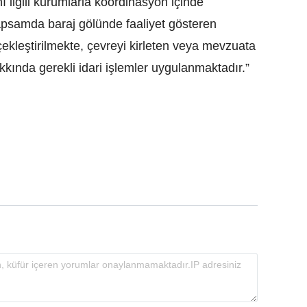
 ilgili kurumlarla koordinasyon içinde
kapsamda baraj gölünde faaliyet gösteren
çekleştirilmekte, çevreyi kirleten veya mevzuata
akkında gerekli idari işlemler uygulanmaktadır.”