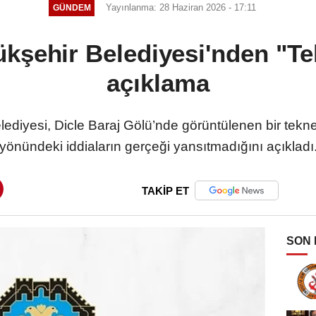
Yayınlanma: 28 Haziran 2026 - 17:11
GÜNDEM
kşehir Belediyesi'nden "Te
açıklama
ediyesi, Dicle Baraj Gölü’nde görüntülenen bir tekn
yönündeki iddiaların gerçeği yansıtmadığını açıkladı
TAKİP ET
SON