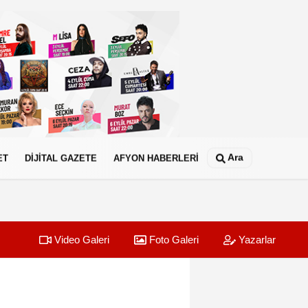
Ara
ET
DİJİTAL GAZETE
AFYON HABERLERİ
Video Galeri
Foto Galeri
Yazarlar