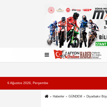
Künye
İletişim
Çerez Politikası
G
6 Ağustos 2026, Perşembe
Haberler
GÜNDEM
Diyarbakır Büy