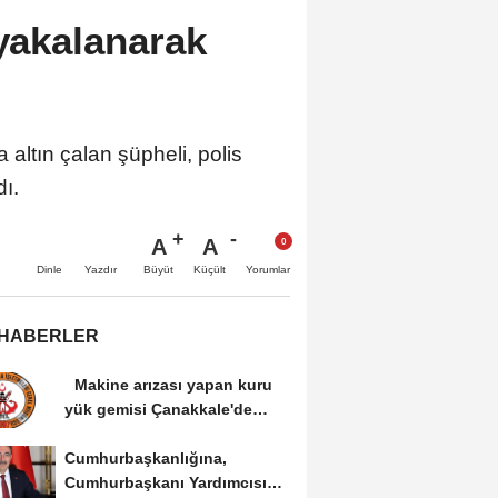
 yakalanarak
altın çalan şüpheli, polis
ı.
A
A
Büyüt
Küçült
Dinle
Yazdır
Yorumlar
 HABERLER
Makine arızası yapan kuru
yük gemisi Çanakkale'de
güvenli bölgeye...
Cumhurbaşkanlığına,
Cumhurbaşkanı Yardımcısı