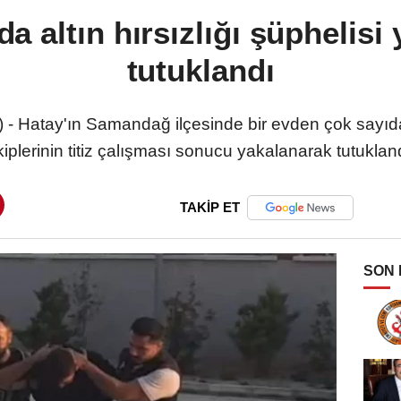
 altın hırsızlığı şüphelisi
tutuklandı
 - Hatay'ın Samandağ ilçesinde bir evden çok sayıda 
kiplerinin titiz çalışması sonucu yakalanarak tutukland
TAKİP ET
SON