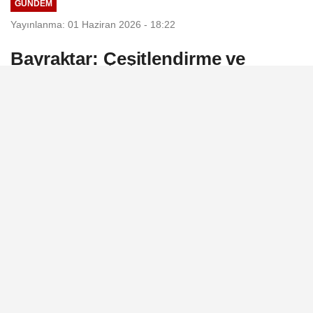
GÜNDEM
Yayınlanma: 01 Haziran 2026 - 18:22
Bayraktar: Çeşitlendirme ve
enterkoneksiyon birlikte
yürütülmeli
Enerji ve Tabii Kaynaklar Bakanı Alparslan
Bayraktar, enerji güvenliğinin
sağlanmasında çeşitlendirme ve
enterkoneksiyonun birlikte yürütülmesi
gerektiğini belirterek, “Çeşitlendirme ve
daha fazla enterkoneksiyon bir arada
yürütülmeli” dedi.
01 Haziran 2026 - 18:22
GÜNDEM