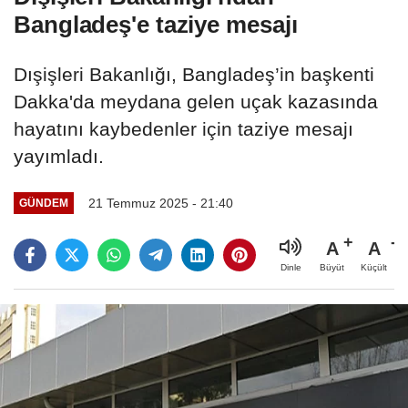
Bangladeş'e taziye mesajı
Dışişleri Bakanlığı, Bangladeş’in başkenti
Dakka'da meydana gelen uçak kazasında
hayatını kaybedenler için taziye mesajı
yayımladı.
21 Temmuz 2025 - 21:40
GÜNDEM
A
A
Büyüt
Küçült
Dinle