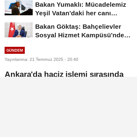
Bakan Yumaklı: Mücadelemiz
Yeşil Vatan'daki her canı
korumaktır
Bakan Göktaş: Bahçelievler
Sosyal Hizmet Kampüsü'nde
yeni hizmet...
GÜNDEM
Yayınlanma: 21 Temmuz 2025 - 20:40
Ankara'da haciz işlemi sırasında
silahlı saldırı
Adalet Bakanı Yılmaz Tunç, Ankara’da bir
işyerinde Ankara Batı İcra Müdürlüğü'nde
görev yapan icra memuruyla birlikte haciz
işlemini gerçekleştirdiği sırada silahlı