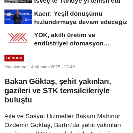
İsveç’te Türkiye’yi temsil etti
Kacır: Yeşil dönüşümü
hızlandırmaya devam edeceğiz
YÖK, akıllı üretim ve
endüstriyel otomasyon
alanında yeni ön lisans...
GÜNDEM
Yayınlanma: 14 Ağustos 2025 - 22:40
Bakan Göktaş, şehit yakınları,
gazileri ve STK temsilcileriyle
buluştu
Aile ve Sosyal Hizmetler Bakanı Mahinur
Özdemir Göktaş, Bartın’da şehit yakınları,