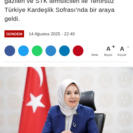
gazileri ve STK temsilcileri ile Terörsüz
Türkiye Kardeşlik Sofrası’nda bir araya
geldi.
14 Ağustos 2025 - 22:40
GÜNDEM
A
A
Büyüt
Küçült
Dinle