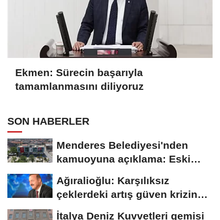
Ekmen: Sürecin başarıyla
tamamlanmasını diliyoruz
SON HABERLER
Menderes Belediyesi'nden
kamuoyuna açıklama: Eski
duyuru yeni soruşturmayla...
Ağıralioğlu: Karşılıksız
çeklerdeki artış güven krizine
işaret...
İtalya Deniz Kuvvetleri gemisi