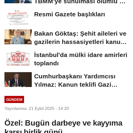
TBMM'ye sunulması olumlu bir
aşama
Resmi Gazete başlıkları
Bakan Göktaş: Şehit aileleri ve
gazilerin hassasiyetleri kanun
teklifinde...
İstanbul'da mülki idare amirleri
toplandı
Cumhurbaşkanı Yardımcısı
Yılmaz: Kanun teklifi Gazi
Meclis'e sunuldu
GÜNDEM
Yayınlanma: 21 Eylül 2025 - 14:20
Özel: Bugün darbeye ve kayyıma
karşı birlik günü