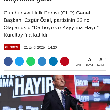
Cumhuriyet Halk Partisi (CHP) Genel
Başkanı Özgür Özel, partisinin 22’nci
Olağanüstü “Darbeye ve Kayyıma Hayır”
Kurultayı’na katıldı.
21 Eylül 2025 - 14:20
GÜNDEM
A
A
Büyüt
Küçült
Dinle