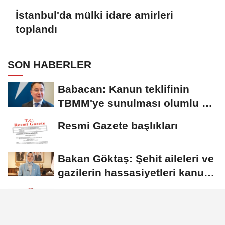
İstanbul'da mülki idare amirleri
toplandı
SON HABERLER
Babacan: Kanun teklifinin
TBMM'ye sunulması olumlu bir
aşama
Resmi Gazete başlıkları
Bakan Göktaş: Şehit aileleri ve
gazilerin hassasiyetleri kanun
teklifinde...
İstanbul'da mülki idare amirleri
toplandı