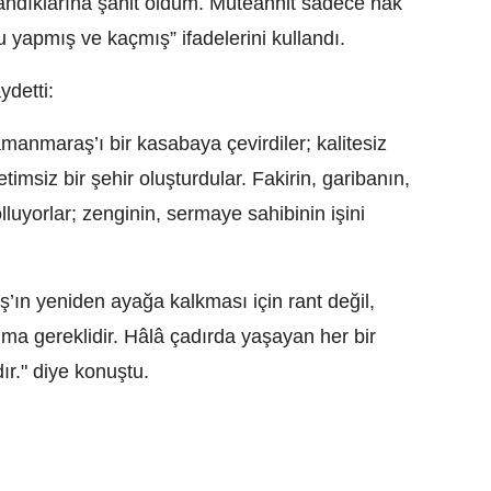
llandıklarına şahit oldum. Müteahhit sadece hak
nu yapmış ve kaçmış” ifadelerini kullandı.
ydetti:
anmaraş’ı bir kasabaya çevirdiler; kalitesiz
timsiz bir şehir oluşturdular. Fakirin, garibanın,
lluyorlar; zenginin, sermaye sahibinin işini
ın yeniden ayağa kalkması için rant değil,
nma gereklidir. Hâlâ çadırda yaşayan her bir
ır." diye konuştu.