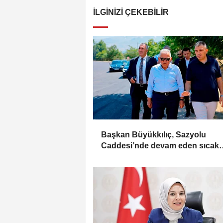
İLGINIZI ÇEKEBILIR
Başkan Büyükkılıç, Sazyolu
Caddesi’nde devam eden sıcak
asfalt çalışmalarını inceledi