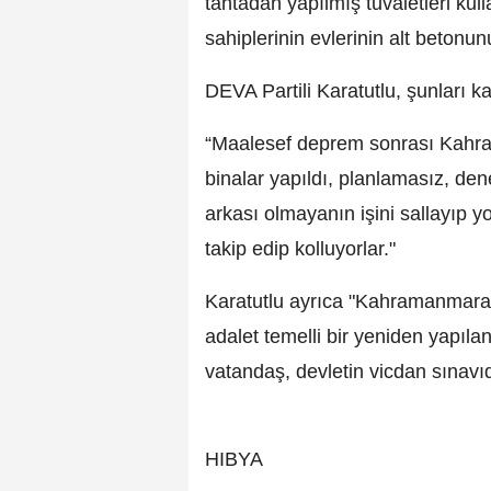
tahtadan yapılmış tuvaletleri ku
sahiplerinin evlerinin alt betonu
DEVA Partili Karatutlu, şunları ka
“Maalesef deprem sonrası Kahram
binalar yapıldı, planlamasız, dene
arkası olmayanın işini sallayıp yo
takip edip kolluyorlar."
Karatutlu ayrıca "Kahramanmaraş’
adalet temelli bir yeniden yapıla
vatandaş, devletin vicdan sınavıd
HIBYA