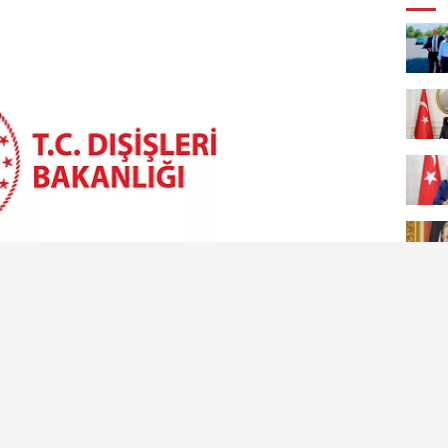
ıldır barış, güvenlik, kalkınma ve insan
ba gösteren BM’yi destekliyor; daha adil bir