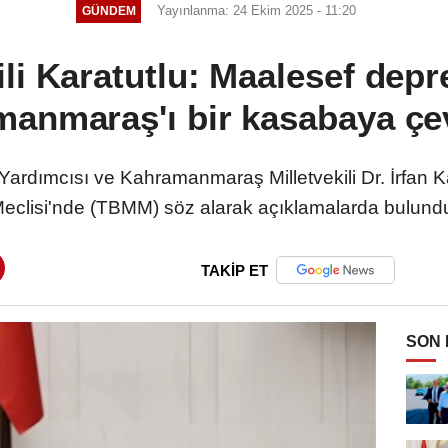
Yayınlanma: 24 Ekim 2025 - 11:20
GÜNDEM
li Karatutlu: Maalesef dep
anmaraş'ı bir kasabaya çev
rdımcısı ve Kahramanmaraş Milletvekili Dr. İrfan Ka
eclisi'nde (TBMM) söz alarak açıklamalarda bulund
TAKİP ET
SON