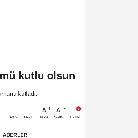
nümü kutlu olsun
nümünü kutladı.
A
A
Büyüt
Küçült
Dinle
Yazdır
Yorumlar
 HABERLER