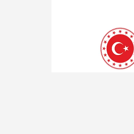
Bakanlık kutlama mesajında “80 y
haklarını güçlendirme yönünde ça