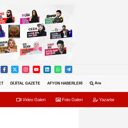
Ara
ET
DİJİTAL GAZETE
AFYON HABERLERİ
Video Galeri
Foto Galeri
Yazarlar