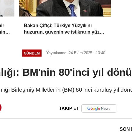
ir
Bakan Çiftçi: Türkiye Yüzyılı’nı
nin
huzurun, güvenin ve istikrarın yüzyılı
yapacağız
Yayınlanma: 24 Ekim 2025 - 10:40
GÜNDEM
lığı: BM'nin 80'inci yıl dö
nlığı Birleşmiş Milletler’in (BM) 80’inci kuruluş yıl dö
TAKİP ET
SON