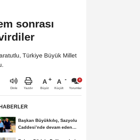
rem sonrası
irdiler
ratutlu, Türkiye Büyük Millet
u.
A
A
Büyüt
Küçült
Dinle
Yazdır
Yorumlar
 HABERLER
Başkan Büyükkılıç, Sazyolu
Caddesi’nde devam eden
sıcak asfalt...