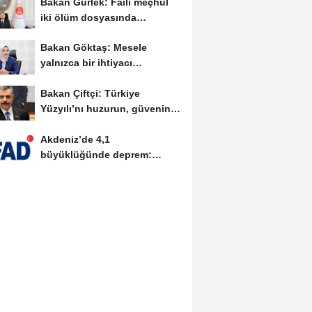
Bakan Gürlek: Faili meçhul
iki ölüm dosyasında
soruşturmalar derinleştirildi
Bakan Göktaş: Mesele
yalnızca bir ihtiyacı
karşılamak değil, bir...
Bakan Çiftçi: Türkiye
Yüzyılı’nı huzurun, güvenin
ve istikrarın...
Akdeniz’de 4,1
büyüklüğünde deprem:
AFAD’dan ön
değerlendirme...