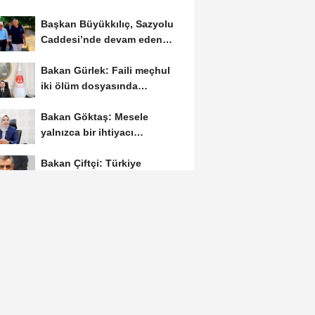
Başkan Büyükkılıç, Sazyolu
Caddesi’nde devam eden
sıcak asfalt...
Bakan Gürlek: Faili meçhul
iki ölüm dosyasında
soruşturmalar derinleştirildi
Bakan Göktaş: Mesele
yalnızca bir ihtiyacı
karşılamak değil, bir...
Bakan Çiftçi: Türkiye
Yüzyılı’nı huzurun, güvenin
ve istikrarın...
Akdeniz’de 4,1
büyüklüğünde deprem:
AFAD’dan ön
değerlendirme...