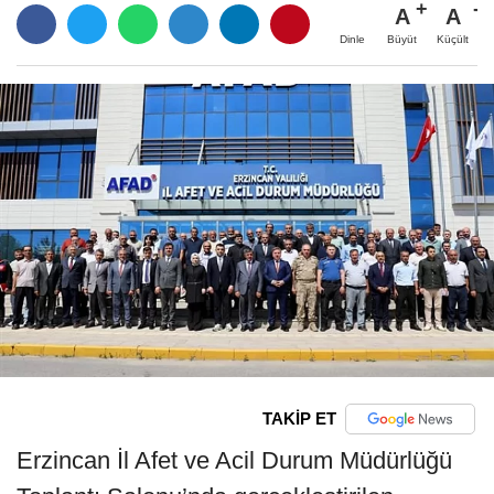
A
A
Büyüt
Küçült
Dinle
TAKİP ET
Erzincan İl Afet ve Acil Durum Müdürlüğü