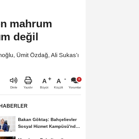
den mahrum
um değil
moğlu, Ümit Özdağ, Ali Sukas’ı
A
A
Büyüt
Küçült
Dinle
Yazdır
Yorumlar
 HABERLER
Bakan Göktaş: Bahçelievler
Sosyal Hizmet Kampüsü'nde
yeni hizmet...