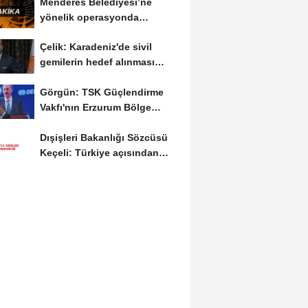
Menderes Belediyesi’ne
yönelik operasyonda
Belediye Başkanı İlkay...
Çelik: Karadeniz'de sivil
gemilerin hedef alınması
savaşı başka...
Görgün: TSK Güçlendirme
Vakfı'nın Erzurum Bölge
Temsilciliği hizmete...
Dışişleri Bakanlığı Sözcüsü
Keçeli: Türkiye açısından
hukuki...