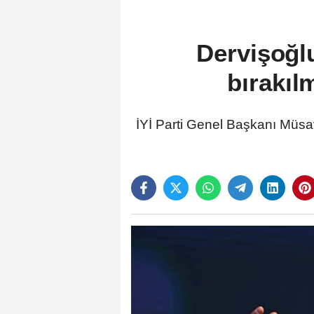
Dervişoğl
bırakıl
İYİ Parti Genel Başkanı Müsav