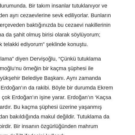
urumunda. Bir takım insanlar tutuklanıyor ve
n ayrı cezaevlerine sevk ediliyorlar. Bunların
çerçeveden baktığınızda bu cezaevi nakillerinin
ğına da şahit olmuş birisi olarak söylüyorum;
k telakki ediyorum” şeklinde konuştu.
gulama” diyen Dervişoğlu, “Çünkü tutuklama
mamoğlu’nu örneğin bir kaçma şüphesi ile
Büyükşehir Belediye Başkanı. Aynı zamanda
Erdoğan’ın da rakibi. Böyle bir durumda Ekrem
 çok Erdoğan’ın işine yarar. Erdoğan’ın ‘Kaçsa
 vardır. Bu kaçma şüphesi üzerine yaşanmış
zdan bakıldığında makul değildir. Tutuklama da
edbirdir. Bir insanın özgürlüğünden mahrum