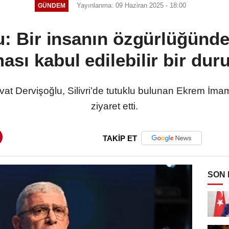
Yayınlanma: 09 Haziran 2025 - 18:00
GÜNDEM
u: Bir insanın özgürlüğün
ması kabul edilebilir bir dur
at Dervişoğlu, Silivri’de tutuklu bulunan Ekrem İma
ziyaret etti.
TAKİP ET
SON