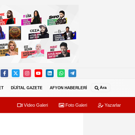
Ara
ET
DİJİTAL GAZETE
AFYON HABERLERİ
Video Galeri
Foto Galeri
Yazarlar