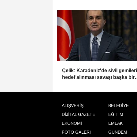
birimleri açıldı
Çelik: Karadeniz'de sivil gemiler
hedef alınması savaşı başka bir
boyuta taşır
ALIŞVERİŞ
BELEDİYE
DİJİTAL GAZETE
EĞİTİM
EKONOMİ
EMLAK
FOTO GALERİ
GÜNDEM