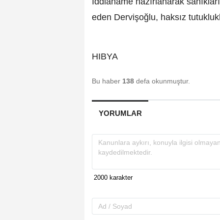
İddianame hazırlanarak sanıkları
eden Dervişoğlu, haksız tutukluk
HIBYA
Bu haber
138
defa okunmuştur.
YORUMLAR