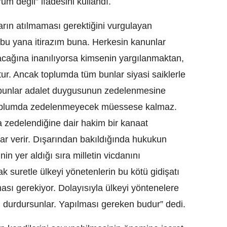
rum değil” ifadesini kullandı.
rın atılmaması gerektiğini vurgulayan
bu yana itirazım buna. Herkesin kanunlar
acağına inanılıyorsa kimsenin yargılanmaktan,
tur. Ancak toplumda tüm bunlar siyasi saiklerle
a bunlar adalet duygusunun zedelenmesine
e toplumda zedelenmeyecek müessese kalmaz.
 zedelendiğine dair hakim bir kanaat
r verir. Dışarından bakıldığında hukukun
in yer aldığı sıra milletin vicdanını
 suretle ülkeyi yönetenlerin bu kötü gidişatı
sı gerekiyor. Dolayısıyla ülkeyi yöntenelere
durdursunlar. Yapılması gereken budur” dedi.