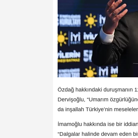
Özdağ hakkındaki duruşmanın 11 
Dervişoğlu, “Umarım özgürlüğüne
da inşallah Türkiye’nin meseleleri
İmamoğlu hakkında ise bir iddia
“Dalgalar halinde devam eden bir