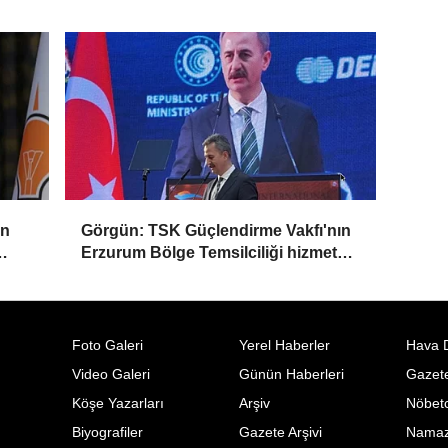
Çiçek tutuklandı
in
Görgün: TSK Güçlendirme Vakfı'nın
Erzurum Bölge Temsilciliği hizmete
açıldı
Foto Galeri
Yerel Haberler
Hava 
Video Galeri
Günün Haberleri
Gazete
Köşe Yazarları
Arşiv
Nöbetc
Biyografiler
Gazete Arşivi
Namaz 