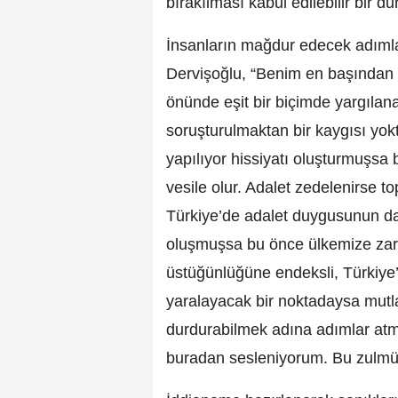
bırakılması kabul edilebilir bir du
İnsanların mağdur edecek adımla
Dervişoğlu, “Benim en başından 
önünde eşit bir biçimde yargılan
soruşturulmaktan bir kaygısı yok
yapılıyor hissiyatı oluşturmuşs
vesile olur. Adalet zedelenirs
Türkiye’de adalet duygusunun da
oluşmuşsa bu önce ülkemize zara
üstüğünlüğüne endeksli, Türkiye’n
yaralayacak bir noktadaysa mutlak
durdurabilmek adına adımlar atma
buradan sesleniyorum. Bu zulmü 