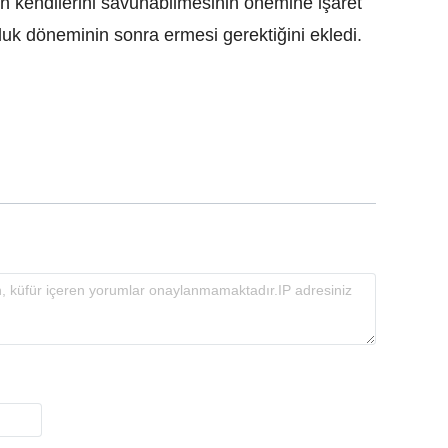
n kendilerini savunabilmesinin önemine işaret
luk döneminin sonra ermesi gerektiğini ekledi.