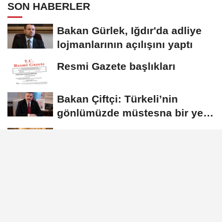
SON HABERLER
Bakan Gürlek, Iğdır'da adliye
lojmanlarının açılışını yaptı
Resmi Gazete başlıkları
Bakan Çiftçi: Türkeli’nin
gönlümüzde müstesna bir yeri
var
Dışişleri Bakanlığı'nda Suriye
gündemli Kurumlararası
Eşgüdüm...
İstanbul Valisi Gül, 111. dönem
kaymakam adaylarıyla buluştu