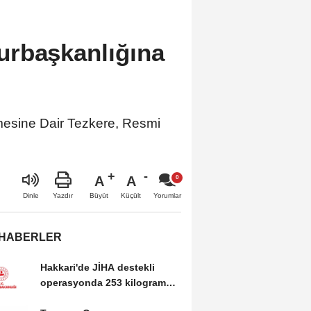
urbaşkanlığına
esine Dair Tezkere, Resmi
A
A
Büyüt
Küçült
Dinle
Yazdır
Yorumlar
 HABERLER
Hakkari'de JİHA destekli
operasyonda 253 kilogram
esrar ele geçirildi