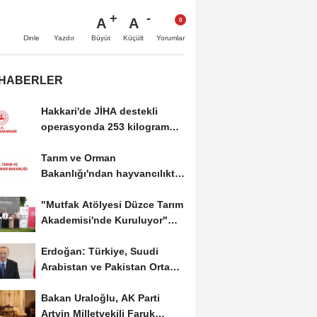
A
A
Büyüt
Küçült
Dinle
Yazdır
Yorumlar
 HABERLER
Hakkari'de JİHA destekli
operasyonda 253 kilogram
esrar ele geçirildi
Tarım ve Orman
Bakanlığı'ndan hayvancılıkta
dijital takip dönemi
"Mutfak Atölyesi Düzce Tarım
Akademisi'nde Kuruluyor"
projesi tamamlandı
Erdoğan: Türkiye, Suudi
Arabistan ve Pakistan Ortak
Savunma Anlaşması'nı...
Bakan Uraloğlu, AK Parti
Artvin Milletvekili Faruk