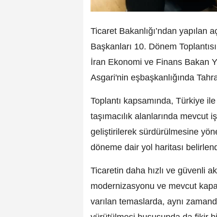
Ticaret Bakanlığı’ndan yapılan 
Başkanları 10. Dönem Toplantısı
İran Ekonomi ve Finans Bakan Y
Asgari'nin eşbaşkanlığında Tahran
Toplantı kapsamında, Türkiye ile İr
taşımacılık alanlarında mevcut iş b
geliştirilerek sürdürülmesine yön
döneme dair yol haritası belirlend
Ticaretin daha hızlı ve güvenli 
modernizasyonu ve mevcut kapas
varılan temaslarda, aynı zamanda
yürütülmesi hususunda da fikir bir