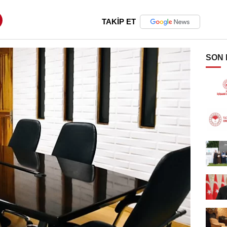
TAKİP ET
SON