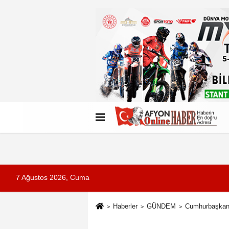
Künye
İletişim
Çerez Politikası
G
7 Ağustos 2026, Cuma
Haberler
GÜNDEM
Cumhurbaşkanı