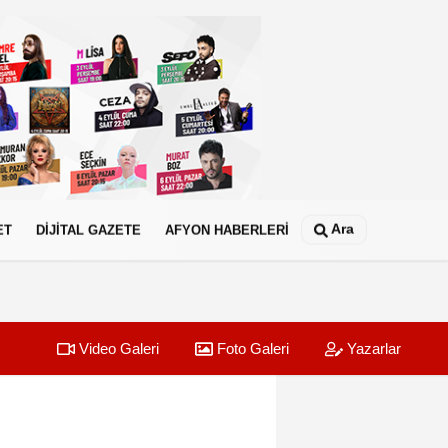
Ara
ET
DİJİTAL GAZETE
AFYON HABERLERİ
Video Galeri
Foto Galeri
Yazarlar