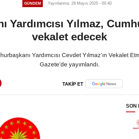
Yayınlanma: 28 Mayıs 2025 - 00:40
GÜNDEM
 Yardımcısı Yılmaz, Cumh
vekalet edecek
urbaşkanı Yardımcısı Cevdet Yılmaz’ın Vekalet Etm
Gazete’de yayımlandı.
TAKİP ET
SON