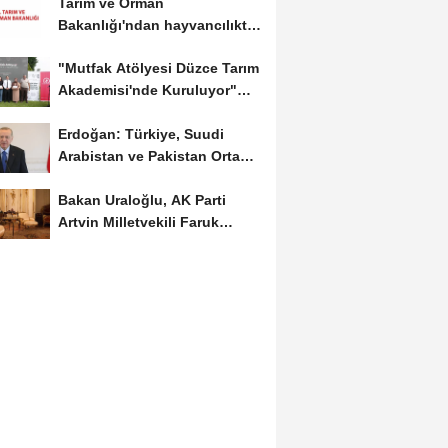
Tarım ve Orman
Bakanlığı'ndan hayvancılıkta
dijital takip dönemi
"Mutfak Atölyesi Düzce Tarım
Akademisi'nde Kuruluyor"
projesi tamamlandı
Erdoğan: Türkiye, Suudi
Arabistan ve Pakistan Ortak
Savunma Anlaşması'nı...
Bakan Uraloğlu, AK Parti
Artvin Milletvekili Faruk
Çelik’i kabul etti