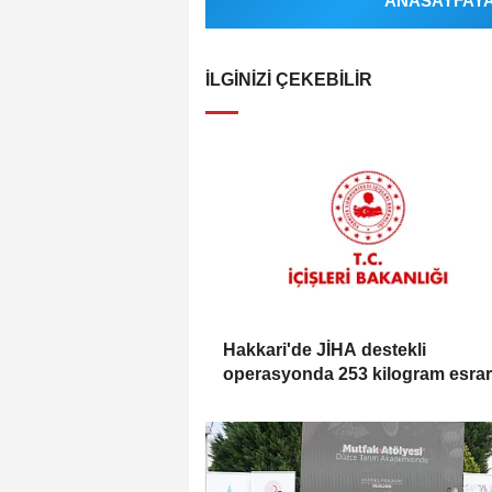
ANASAYFAYA 
İLGINIZI ÇEKEBILIR
Hakkari'de JİHA destekli
operasyonda 253 kilogram esrar
geçirildi