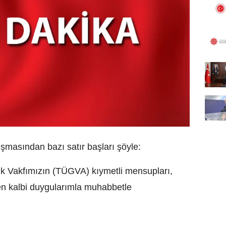
masından bazı satır başları şöyle:
lik Vakfımızın (TÜGVA) kıymetli mensupları,
 en kalbi duygularımla muhabbetle