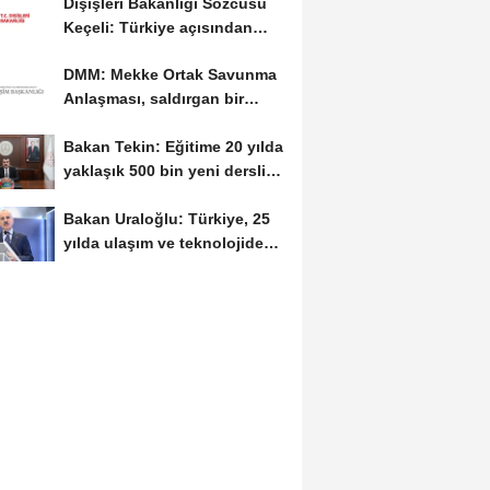
Dışişleri Bakanlığı Sözcüsü
Keçeli: Türkiye açısından
hukuki...
DMM: Mekke Ortak Savunma
Anlaşması, saldırgan bir
askeri blok değil
Bakan Tekin: Eğitime 20 yılda
yaklaşık 500 bin yeni derslik
kazandırıldı
Bakan Uraloğlu: Türkiye, 25
yılda ulaşım ve teknolojide
kendi hikayesini...