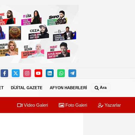
Ara
ET
DİJİTAL GAZETE
AFYON HABERLERİ
Video Galeri
Foto Galeri
Yazarlar