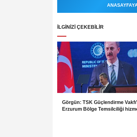
ANASAYFAYA 
İLGINIZI ÇEKEBILIR
Görgün: TSK Güçlendirme Vakfı
Erzurum Bölge Temsilciliği hizm
açıldı