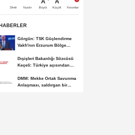
A
A
Büyüt
Küçült
Dinle
Yazdır
Yorumlar
 HABERLER
Görgün: TSK Güçlendirme
Vakfı'nın Erzurum Bölge
Temsilciliği hizmete...
Dışişleri Bakanlığı Sözcüsü
Keçeli: Türkiye açısından
hukuki...
DMM: Mekke Ortak Savunma
Anlaşması, saldırgan bir
askeri blok değil
Bakan Tekin: Eğitime 20 yılda
yaklaşık 500 bin yeni derslik
kazandırıldı
Bakan Uraloğlu: Türkiye, 25
yılda ulaşım ve teknolojide
kendi hikayesini...