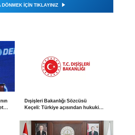
DÖNMEK İÇİN TIKLAYINIZ
'nın
Dışişleri Bakanlığı Sözcüsü
ete
Keçeli: Türkiye açısından hukuki
sonuç doğurmaz