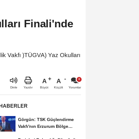
arı Finali'nde
ik Vakfı )TÜGVA) Yaz Okulları
A
A
Büyüt
Küçült
Dinle
Yazdır
Yorumlar
 HABERLER
Görgün: TSK Güçlendirme
Vakfı'nın Erzurum Bölge
Temsilciliği hizmete...