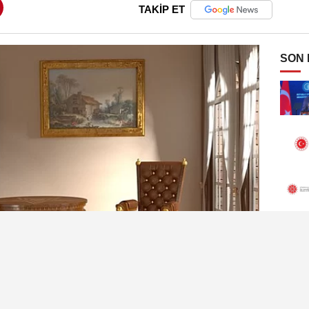
TAKİP ET
SON