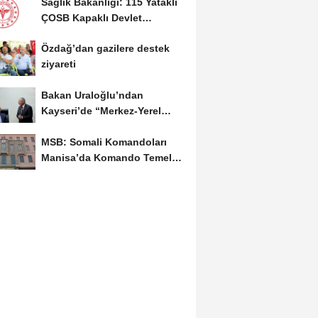
Sağlık Bakanlığı: 115 Yataklı
ÇOSB Kapaklı Devlet
Hastanesi hizmete...
Özdağ’dan gazilere destek
ziyareti
Bakan Uraloğlu’ndan
Kayseri’de “Merkez-Yerel
Yönetim Uyumu”...
MSB: Somali Komandoları
Manisa’da Komando Temel
Eğitimi'ni tamamladı