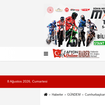
Künye
İletişim
Çerez Politikası
G
8 Ağustos 2026, Cumartesi
Haberler
GÜNDEM
Cumhurbaşkanı 