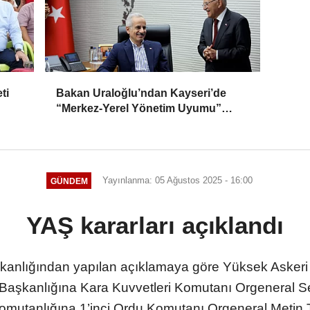
ti
Bakan Uraloğlu’ndan Kayseri’de
“Merkez-Yerel Yönetim Uyumu”
vurgusu
Yayınlanma: 05 Ağustos 2025 - 16:00
GÜNDEM
YAŞ kararları açıklandı
kanlığından yapılan açıklamaya göre Yüksek Askeri Ş
aşkanlığına Kara Kuvvetleri Komutanı Orgeneral Se
Komutanlığına 1’inci Ordu Komutanı Orgeneral Metin T