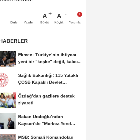
A
A
Büyüt
Küçült
Dinle
Yazdır
Yorumlar
 HABERLER
Ekmen: Türkiye’nin ihtiyacı
yeni bir “keşke” değil, kalıcı...
Sağlık Bakanlığı: 115 Yataklı
ÇOSB Kapaklı Devlet
Hastanesi hizmete...
Özdağ’dan gazilere destek
ziyareti
Bakan Uraloğlu’ndan
Kayseri’de “Merkez-Yerel
Yönetim Uyumu”...
MSB: Somali Komandoları