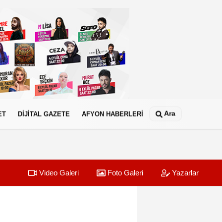
Ara
ET
DİJİTAL GAZETE
AFYON HABERLERİ
Video Galeri
Foto Galeri
Yazarlar