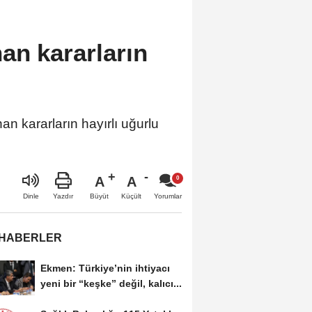
an kararların
 kararların hayırlı uğurlu
A
A
Büyüt
Küçült
Dinle
Yazdır
Yorumlar
 HABERLER
Ekmen: Türkiye’nin ihtiyacı
yeni bir “keşke” değil, kalıcı...