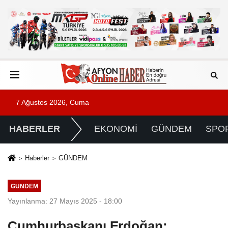
7 Ağustos 2026, Cuma
HABERLER
EKONOMİ
GÜNDEM
SPO
Haberler
GÜNDEM
GÜNDEM
Yayınlanma: 27 Mayıs 2025 - 18:00
Cumhurbaşkanı Erdoğan: