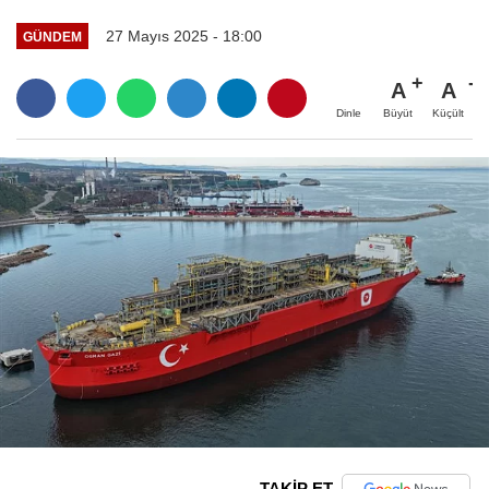
27 Mayıs 2025 - 18:00
GÜNDEM
A
A
Büyüt
Küçült
Dinle
TAKİP ET