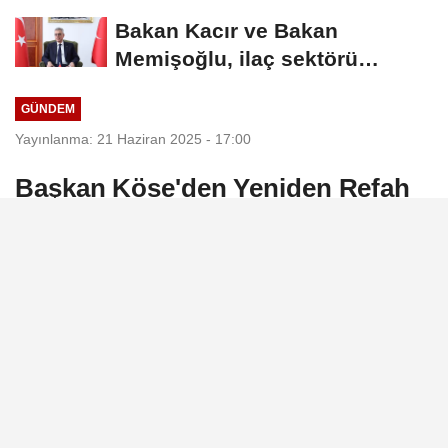
binasına kavuştu
Bakan Kacır ve Bakan
Memişoğlu, ilaç sektörü
temsilcileriyle görüştü
GÜNDEM
Yayınlanma: 21 Haziran 2025 - 17:00
Başkan Köse'den Yeniden Refah
Partisi Genel Başkanı Erbakan'a
karşılama
Yeniden Refah Partisi Genel Başkanı Fatih
Erbakan, partisinin Giresun’daki il
kongresine katılmak üzere şehre geldi.
21 Haziran 2025 - 17:00
GÜNDEM