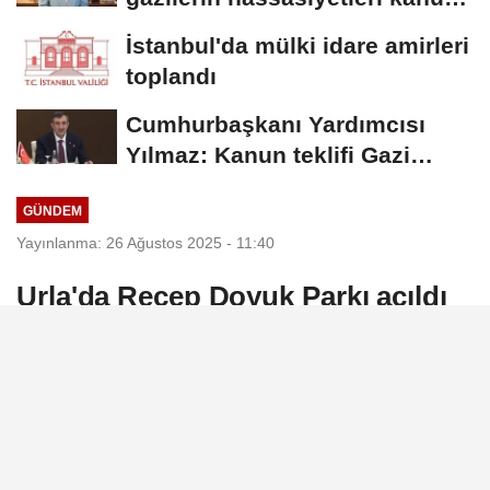
teklifinde...
İstanbul'da mülki idare amirleri
toplandı
Cumhurbaşkanı Yardımcısı
Yılmaz: Kanun teklifi Gazi
Meclis'e sunuldu
GÜNDEM
Yayınlanma: 26 Ağustos 2025 - 11:40
Urla'da Recep Doyuk Parkı açıldı
Urla Belediyesi tarafından düzenlenen
törenle, merhum muhtar Recep Doyuk’un
adı verilen park hizmete açıldı. Açılışa İzmir
Büyükşehir Belediye Başkanı Cemil Tugay,
Urla Belediye Başkanı Selçuk Balkan ve