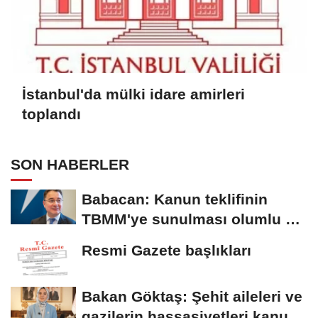
İstanbul'da mülki idare amirleri
toplandı
SON HABERLER
Babacan: Kanun teklifinin
TBMM'ye sunulması olumlu bir
aşama
Resmi Gazete başlıkları
Bakan Göktaş: Şehit aileleri ve
gazilerin hassasiyetleri kanun