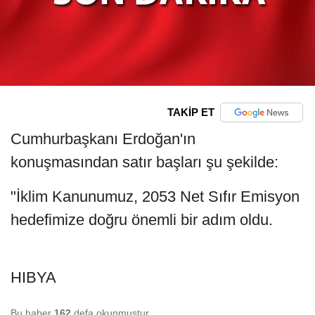
TAKİP ET
Cumhurbaşkanı Erdoğan'ın
konuşmasından satır başları şu şekilde:
"İklim Kanunumuz, 2053 Net Sıfır Emisyon
hedefimize doğru önemli bir adım oldu.
HIBYA
Bu haber
162
defa okunmuştur.