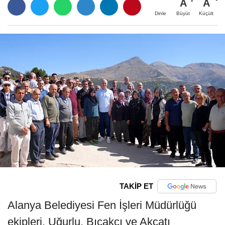
A
A
Büyüt
Küçült
Dinle
TAKİP ET
Alanya Belediyesi Fen İşleri Müdürlüğü
ekipleri, Uğurlu, Bıçakçı ve Akçatı