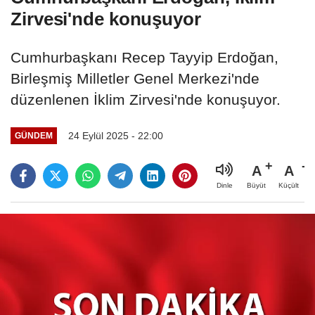
Zirvesi'nde konuşuyor
Cumhurbaşkanı Recep Tayyip Erdoğan,
Birleşmiş Milletler Genel Merkezi'nde
düzenlenen İklim Zirvesi'nde konuşuyor.
24 Eylül 2025 - 22:00
GÜNDEM
A
A
Büyüt
Küçült
Dinle