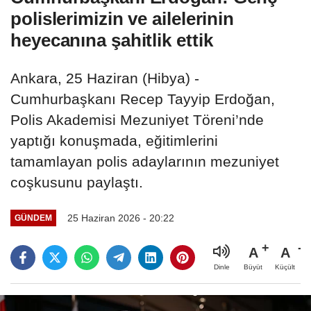
polislerimizin ve ailelerinin
heyecanına şahitlik ettik
Ankara, 25 Haziran (Hibya) -
Cumhurbaşkanı Recep Tayyip Erdoğan,
Polis Akademisi Mezuniyet Töreni’nde
yaptığı konuşmada, eğitimlerini
tamamlayan polis adaylarının mezuniyet
coşkusunu paylaştı.
25 Haziran 2026 - 20:22
GÜNDEM
A
A
Büyüt
Küçült
Dinle