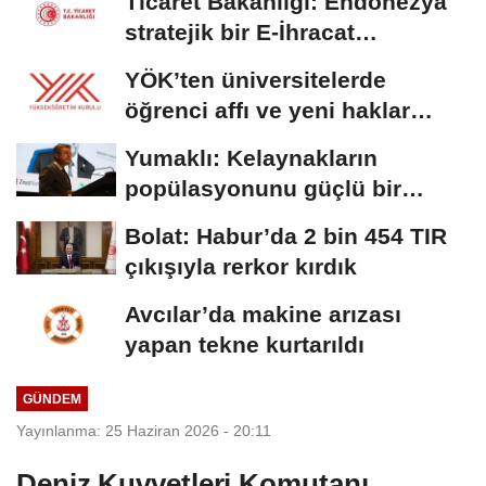
Ticaret Bakanlığı: Endonezya
stratejik bir E-İhracat
destinasyonu
YÖK’ten üniversitelerde
öğrenci affı ve yeni haklar
getiren düzenleme
Yumaklı: Kelaynakların
popülasyonunu güçlü bir
şekilde güvence...
Bolat: Habur’da 2 bin 454 TIR
çıkışıyla rerkor kırdık
Avcılar’da makine arızası
yapan tekne kurtarıldı
GÜNDEM
Yayınlanma: 25 Haziran 2026 - 20:11
Deniz Kuvvetleri Komutanı